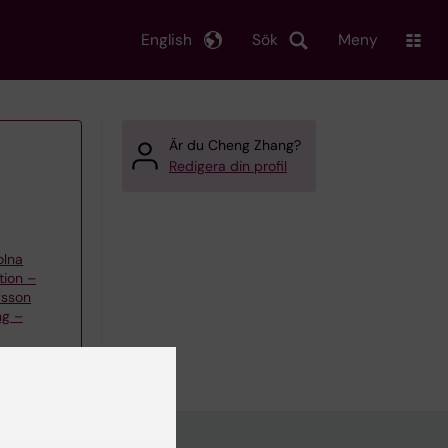
English
Sök
Meny
Är du Cheng Zhang?
Redigera din profil
olna
tion –
fsson
ng –