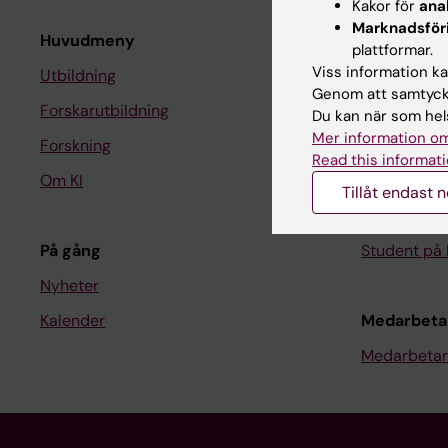
Kakor för
ana
Marknadsför
Huvudmeny
Student
plattformar.
Viss information kan
Utbildning
Ladok
Genom att samtycka
Forskarutbildning
Canvas
Du kan när som hels
Mer information om
Forskning
Schema
Read this informati
Om KI
Studentmej
Tillåt endast 
Kurs- och 
På gång
Student på 
Nyheter
Kalender
Medarbeta
Medarbetar