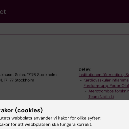
et
Del av:
jukhuset Solna, 17176 Stockholm
Institutionen för medicin, S
N, 171 77 Stockholm
Kardiovaskulär inflamma
Forskargrupp Peder Olo
Aterotrombos forskni
Team Nailin Li
kakor (cookies)
tutets webbplats använder vi kakor för olika syften:
akor för att webbplatsen ska fungera korrekt.