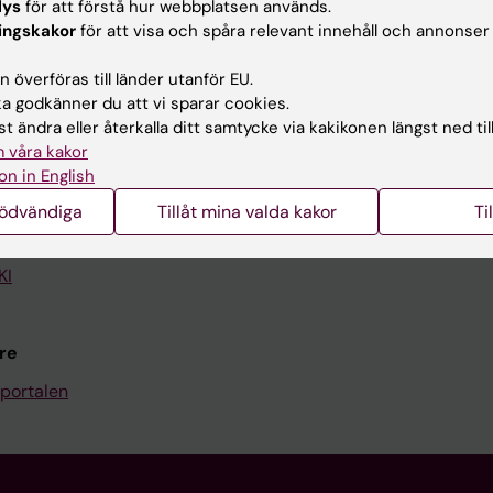
lys
för att förstå hur webbplatsen används.
ingskakor
för att visa och spåra relevant innehåll och annonser
Kontakta och besök KI
 överföras till länder utanför EU.
Universitetsbiblioteket
 godkänner du att vi sparar cookies.
Stöd forskning och utbildning
t ändra eller återkalla ditt samtycke via kakikonen längst ned til
 våra kakor
Jobba på KI
on in English
len
Karolinska Institutet Innovati
nödvändiga
Tillåt mina valda kakor
Ti
programwebbar
Kontakta presstjänsten
KI
re
portalen