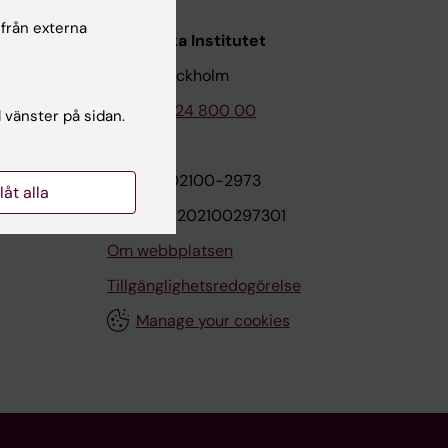
 från externa
Karolinska Institutet
171 77 Stockholm
Tel: 08-524 800 00
l vänster på sidan.
on
Org.nr: 202100-2973
llåt alla
VAT.nr: SE202100297301
Om webbplatsen
Tillgänglighetsredogörelse
Manage your cookies