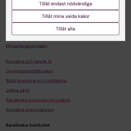
Tillåt endast nödvändiga
Kurs- och programwebbar
Tillåt mina valda kakor
Student på KI
Tillåt alla
Medarbetare
Medarbetarportalen
Kontakta och besök KI
Universitetsbiblioteket
Stöd forskning och utbildning
Jobba på KI
Karolinska Institutet Innovation
Kontakta presstjänsten
Karolinska Institutet