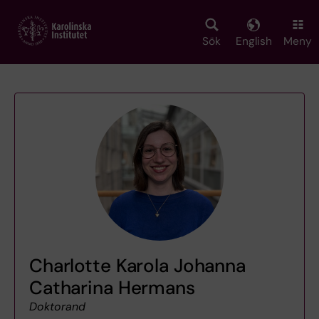
Skip
to
main
Sök
English
Meny
content
Charlotte Karola Johanna
Catharina Hermans
Doktorand