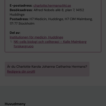
E-postadress:
charlotte.hermans@ki.se
Besöksadress:
Alfred Nobels allé 8, plan 7, 14152
Huddinge
Postadress:
H7 Medicin, Huddinge, H7 CIM Malmberg,
171 77 Stockholm
Del av:
Institutionen för medicin, Huddinge
NK-cells biologi och cellterapi – Kalle Malmberg
forskargrupp
Är du Charlotte Karola Johanna Catharina Hermans?
Redigera din profil
Huvudmeny