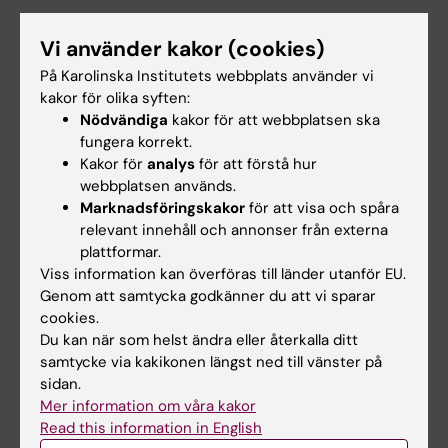
Utbildning
Vi använder kakor (cookies)
Forskarutbildning
På Karolinska Institutets webbplats använder vi
Forskning
kakor för olika syften:
Nödvändiga
kakor för att webbplatsen ska
Om KI
fungera korrekt.
Kakor för
analys
för att förstå hur
webbplatsen används.
På gång
Marknadsföringskakor
för att visa och spåra
Nyheter
relevant innehåll och annonser från externa
plattformar.
Kalender
Viss information kan överföras till länder utanför EU.
Genom att samtycka godkänner du att vi sparar
Student
cookies.
Du kan när som helst ändra eller återkalla ditt
Ladok
samtycke via kakikonen längst ned till vänster på
Canvas
sidan.
Mer information om våra kakor
Schema
Read this information in English
Studentmejlen