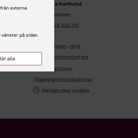
Karolinska Institutet
 från externa
171 77 Stockholm
Tel: 08-524 800 00
l vänster på sidan.
on
Org.nr: 202100-2973
VAT.nr: SE202100297301
llåt alla
Om webbplatsen
Tillgänglighetsredogörelse
Manage your cookies