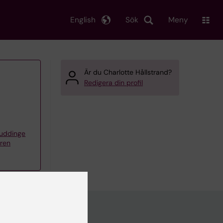
English
Sök
Meny
Är du Charlotte Hållstrand?
Redigera din profil
Huddinge
vren