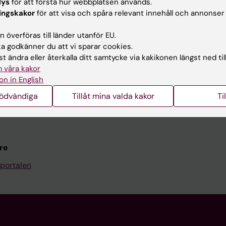
lys
för att förstå hur webbplatsen används.
Kontakta och besök KI
ingskakor
för att visa och spåra relevant innehåll och annonser
Universitetsbiblioteket
 överföras till länder utanför EU.
Stöd forskning och utbildning
 godkänner du att vi sparar cookies.
t ändra eller återkalla ditt samtycke via kakikonen längst ned til
Jobba på KI
 våra kakor
len
Karolinska Institutet Innovati
on in English
programwebbar
Kontakta presstjänsten
nödvändiga
Tillåt mina valda kakor
Ti
KI
re
portalen