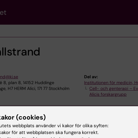
et
llstrand
rand@ki.se
Del av:
é 8, plan 8, 14152 Huddinge
Institutionen för medicin, 
e, H7 HERM Alici, 171 77 Stockholm
Cell- och genterapi – E
Alicis forskargrupp
kakor (cookies)
tutets webbplats använder vi kakor för olika syften:
akor för att webbplatsen ska fungera korrekt.