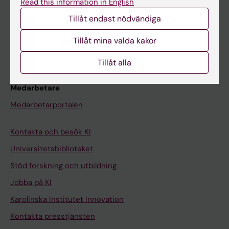
Read this information in English
Schema
Tillåt endast nödvändiga
Studentmejlen
Kurs- och programwebbar
Tillåt mina valda kakor
Student på KI
Tillåt alla
Medarbetare
Medarbetarportalen
Kontakta och besök KI
Universitetsbiblioteket
Stöd forskning och utbildning
Jobba på KI
Karolinska Institutet Innovation
Kontakta presstjänsten