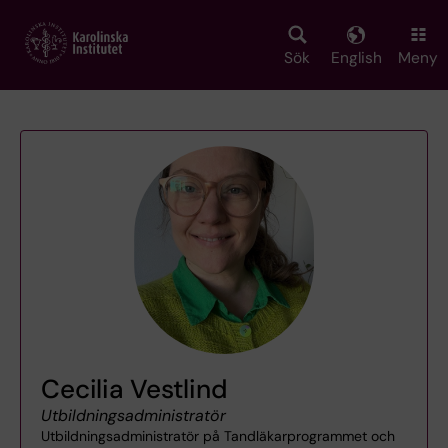
Skip
to
main
Sök
English
Meny
content
Cecilia Vestlind
Utbildningsadministratör
Utbildningsadministratör på Tandläkarprogrammet och