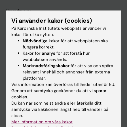
Huvudmeny
Vi använder kakor (cookies)
Utbildning
På Karolinska Institutets webbplats använder vi
Forskarutbildning
kakor för olika syften:
Forskning
Nödvändiga
kakor för att webbplatsen ska
fungera korrekt.
Om KI
Kakor för
analys
för att förstå hur
webbplatsen används.
Marknadsföringskakor
för att visa och spåra
På gång
relevant innehåll och annonser från externa
Nyheter
plattformar.
Viss information kan överföras till länder utanför EU.
Kalender
Genom att samtycka godkänner du att vi sparar
cookies.
Student
Du kan när som helst ändra eller återkalla ditt
samtycke via kakikonen längst ned till vänster på
Ladok
sidan.
Canvas
Mer information om våra kakor