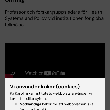
Om mig
Professor och forskargruppsledare för Health
Systems and Policy vid institutionen för global
folkhälsa.
Länkar:
Vi använder kakor (cookies)
Medicinvetarna #87: Hur farlig är antibiotikaresistens?
Forskningsområden:
På Karolinska Institutets webbplats använder vi
kakor för olika syften:
Folkhälsovetenskap, global hälsa och socialmedicin
Nödvändiga
kakor för att webbplatsen ska
Är du Cecilia Stålsby Lundborg?
fungera korrekt.