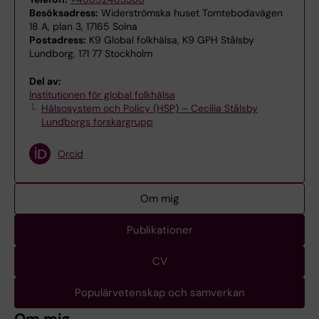
Besöksadress:
Widerströmska huset Tomtebodavägen
18 A, plan 3, 17165 Solna
Postadress:
K9 Global folkhälsa, K9 GPH Stålsby
Lundborg, 171 77 Stockholm
Del av:
Institutionen för global folkhälsa
Hälsosystem och Policy (HSP) – Cecilia Stålsby
Lundborgs forskargrupp
Orcid
Om mig
Publikationer
CV
Populärvetenskap och samverkan