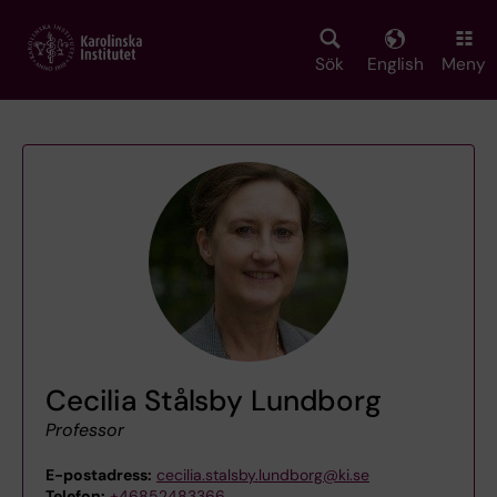
Skip
to
main
Sök
English
Meny
content
Cecilia Stålsby Lundborg
Professor
E-postadress:
cecilia.stalsby.lundborg@ki.se
Telefon:
+46852483366