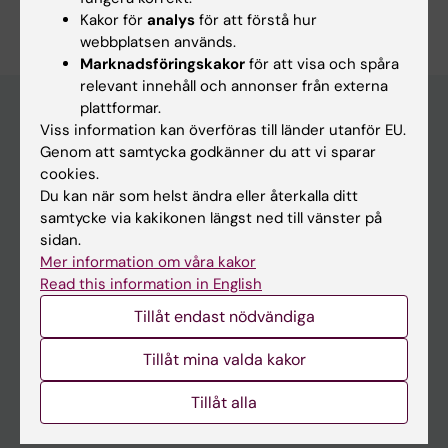
Redigera din profil
Kakor för
analys
för att förstå hur
webbplatsen används.
Marknadsföringskakor
för att visa och spåra
relevant innehåll och annonser från externa
plattformar.
Viss information kan överföras till länder utanför EU.
Huvudmeny
Genom att samtycka godkänner du att vi sparar
cookies.
Utbildning
Du kan när som helst ändra eller återkalla ditt
Forskarutbildning
samtycke via kakikonen längst ned till vänster på
sidan.
Forskning
Mer information om våra kakor
Om KI
Read this information in English
Tillåt endast nödvändiga
På gång
Tillåt mina valda kakor
Nyheter
Tillåt alla
Kalender