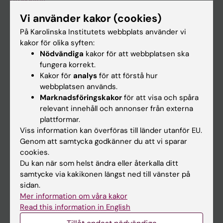
Utbildning
Forskarutbildning
Vi använder kakor (cookies)
På Karolinska Institutets webbplats använder vi
Forskning
kakor för olika syften:
Om KI
Nödvändiga
kakor för att webbplatsen ska
fungera korrekt.
Kakor för
analys
för att förstå hur
På gång
webbplatsen används.
Marknadsföringskakor
för att visa och spåra
Nyheter
relevant innehåll och annonser från externa
Kalender
plattformar.
Viss information kan överföras till länder utanför EU.
Student
Genom att samtycka godkänner du att vi sparar
cookies.
Ladok
Du kan när som helst ändra eller återkalla ditt
Canvas
samtycke via kakikonen längst ned till vänster på
sidan.
Schema
Mer information om våra kakor
Studentmejlen
Read this information in English