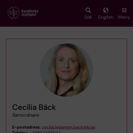
Skip
to
main
Sök
English
Meny
content
Cecilia Bäck
Samordnare
E-postadress:
cecilia.leideman.back@ki.se
Telefon:
+46852488544