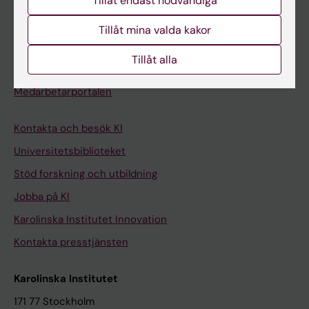
Tillåt endast nödvändiga
Kurs- och programwebbar
Student på KI
Tillåt mina valda kakor
Tillåt alla
Medarbetare
Medarbetarportalen
Kontakta och besök KI
Universitetsbiblioteket
Stöd forskning och utbildning
Jobba på KI
Karolinska Institutet Innovation
Kontakta presstjänsten
Karolinska Institutet
171 77 Stockholm