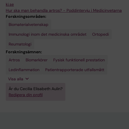
ki.se
Hur ska man behandla artros? - Poddintervju i Medicinvetarna
Forskningsområden:
Biomaterialvetenskap
Immunologi inom det medicinska området
Ortopedi
Reumatologi
Forskningsämnen:
Artros
Primär
Proteomik
Rörelseomfång
Sjukdomsmodeller,
Biomarkörer
Fysisk funktionell prestation
cellkultur
i leden
djur
Ledinflammation
Patientrapporterade utfallsmått
Visa alla
Är du Cecilia Elisabeth Aulin?
Redigera din profil