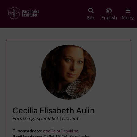
Skip
to
main
Sök
English
Meny
content
Cecilia Elisabeth Aulin
Forskningsspecialist
|
Docent
E-postadress:
cecilia.aulin@ki.se
Besöksadress:
CMM, L8:04, Karolinska