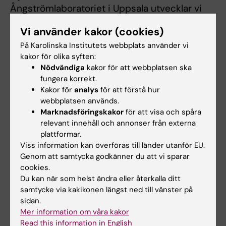
Ångströmlaboratoriet i Uppsala utvecklar vi
polymerbaserade system som kan:
Vi använder kakor (cookies)
neutralisera skadliga molekyler genom
På Karolinska Institutets webbplats använder vi
funktionaliserade material
kakor för olika syften:
Nödvändiga
kakor för att webbplatsen ska
fungera som bärare för läkemedel med
fungera korrekt.
anabola eller antiinflammatoriska
Kakor för
analys
för att förstå hur
effekter
webbplatsen används.
Genom att integrera cellsystem,
Marknadsföringskakor
för att visa och spåra
relevant innehåll och annonser från externa
experimentella OA-modeller och
plattformar.
patientmaterial från BIOFUNC studerar vi:
Viss information kan överföras till länder utanför EU.
Genom att samtycka godkänner du att vi sparar
inflammatoriska mediatorers roll vid OA
cookies.
deras koppling till smärta och
Du kan när som helst ändra eller återkalla ditt
sjukdomsprogress
samtycke via kakikonen längst ned till vänster på
deras potential som terapeutiska mål
sidan.
Mer information om våra kakor
Denna translationsinriktade strategi möjliggör
Read this information in English