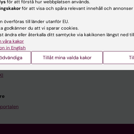
lys
för att förstå hur webbplatsen används.
ingskakor
för att visa och spåra relevant innehåll och annonser
Kontakta och besök KI
 överföras till länder utanför EU.
Universitetsbiblioteket
 godkänner du att vi sparar cookies.
Stöd forskning och utbildning
t ändra eller återkalla ditt samtycke via kakikonen längst ned til
 våra kakor
Jobba på KI
on in English
len
Karolinska Institutet Innovati
nödvändiga
Tillåt mina valda kakor
Ti
programwebbar
Kontakta presstjänsten
KI
re
portalen