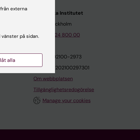
 från externa
Karolinska Institutet
171 77 Stockholm
Tel: 08-524 800 00
l vänster på sidan.
on
Org.nr: 202100-2973
llåt alla
VAT.nr: SE202100297301
Om webbplatsen
Tillgänglighetsredogörelse
Manage your cookies