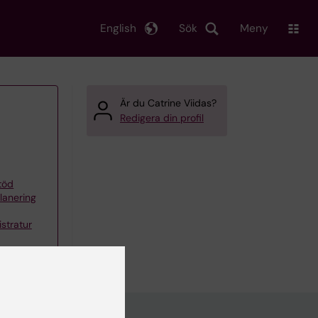
English
Sök
Meny
Är du Catrine Viidas?
Redigera din profil
töd
planering
stratur