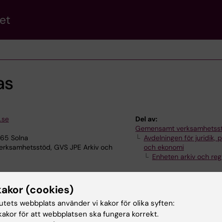
et
as
.se
Del av:
Gemensamt verksamhetss
165 Solna
Avdelningen för juridik, 
ksamhetsstöd, GVS JPE Arkiv och
och ekonomi
Enheten arkiv och regi
kakor (cookies)
tutets webbplats använder vi kakor för olika syften:
akor för att webbplatsen ska fungera korrekt.