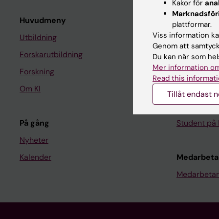
Kakor för
ana
Marknadsför
Huvudmeny
Student
plattformar.
Viss information kan
Utbildning
Ladok
Genom att samtycka
Forskarutbildning
Canvas
Du kan när som hels
Mer information om
Forskning
Schema
Read this informati
Om KI
Studentmej
Tillåt endast 
Kurs- och 
På gång
Student på 
Nyheter
Kalender
Medarbeta
Medarbetar