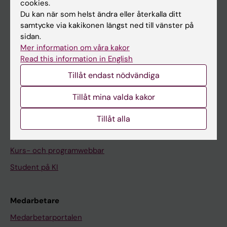
cookies.
På gång
Du kan när som helst ändra eller återkalla ditt
Nyheter
samtycke via kakikonen längst ned till vänster på
sidan.
Kalender
Mer information om våra kakor
Read this information in English
Student
Tillåt endast nödvändiga
Ladok
Tillåt mina valda kakor
Canvas
Schema
Tillåt alla
Studentmejlen
Kurs- och programwebbar
Student på KI
Medarbetare
Medarbetarportalen