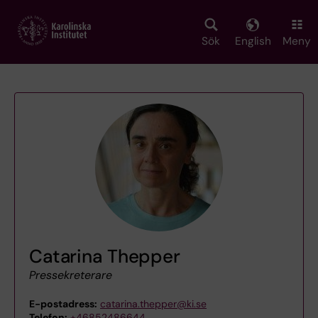
Skip
to
main
Sök
English
Meny
content
Catarina Thepper
Pressekreterare
E-postadress:
catarina.thepper@ki.se
Telefon:
+46852486644