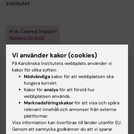
Institutet
Är du Catarina Thepper?
Redigera din profil
Vi använder kakor (cookies)
På Karolinska Institutets webbplats använder vi
kakor för olika syften:
Nödvändiga
kakor för att webbplatsen ska
Huvudmeny
fungera korrekt.
Utbildning
Kakor för
analys
för att förstå hur
webbplatsen används.
Forskarutbildning
Marknadsföringskakor
för att visa och spåra
Forskning
relevant innehåll och annonser från externa
plattformar.
Om KI
Viss information kan överföras till länder utanför EU.
Genom att samtycka godkänner du att vi sparar