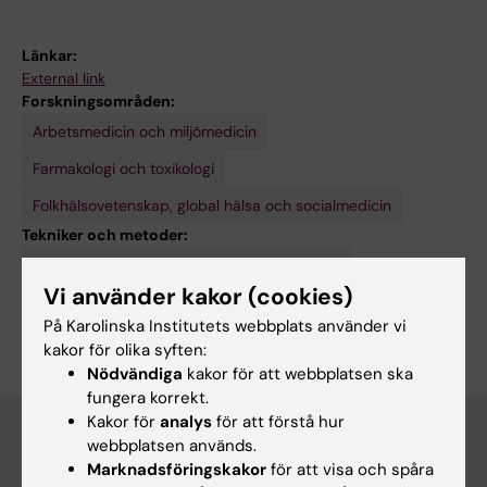
Länkar:
External link
Forskningsområden:
Arbetsmedicin och miljömedicin
Farmakologi och toxikologi
Folkhälsovetenskap, global hälsa och socialmedicin
Tekniker och metoder:
Epidemiologiska modeller
Toxicitetstester
Vi använder kakor (cookies)
Är du Carolina Vogs?
På Karolinska Institutets webbplats använder vi
Redigera din profil
kakor för olika syften:
Nödvändiga
kakor för att webbplatsen ska
fungera korrekt.
Kakor för
analys
för att förstå hur
webbplatsen används.
Marknadsföringskakor
för att visa och spåra
Huvudmeny