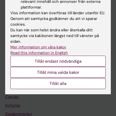
relevant innehåll och annonser från externa
Utbildning
plattformar.
Viss information kan överföras till länder utanför EU.
Forskarutbildning
Genom att samtycka godkänner du att vi sparar
Forskning
cookies.
Du kan när som helst ändra eller återkalla ditt
Om KI
samtycke via kakikonen längst ned till vänster på
sidan.
Mer information om våra kakor
På gång
Read this information in English
Nyheter
Tillåt endast nödvändiga
Kalender
Tillåt mina valda kakor
Student
Tillåt alla
Ladok
Canvas
Schema
Studentmejlen