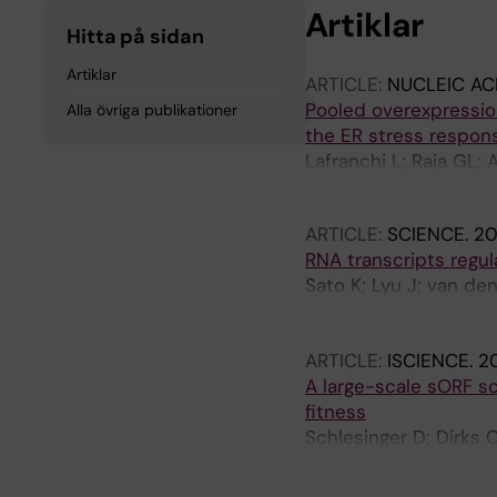
Artiklar
Hitta på sidan
Artiklar
ARTICLE:
NUCLEIC AC
Pooled overexpression
Alla övriga publikationer
the ER stress respon
Lafranchi L; Raja GL;
CN; Brinkenstrahle L; 
ARTICLE:
SCIENCE.
20
RNA transcripts regu
Sato K; Lyu J; van de
Jurado C; Alemany M; 
M; Elsasser SJ; Knips
ARTICLE:
ISCIENCE.
20
A large-scale sORF sc
fitness
Schlesinger D; Dirks C
Martinez TF; Elsasser