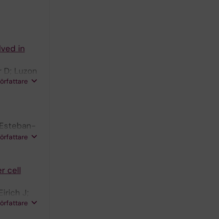
lved in
r D; Luzon
författare
 Esteban-
jsterman
författare
r cell
irich J;
författare