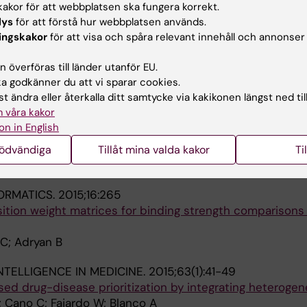
akor för att webbplatsen ska fungera korrekt.
nce of DNA accessibility
lys
för att förstå hur webbplatsen används.
ori A-M; Caridha R; Elsasser SJ
ingskakor
för att visa och spåra relevant innehåll och annonser
SEARCH.
2019;29(2):208-222
 överföras till länder utanför EU.
sposable elements promote nuclear enrichment of hum
 godkänner du att vi sparar cookies.
t ändra eller återkalla ditt samtycke via kakikonen längst ned til
dori T; Das M; Navarro C; Zoller TI; Johnson R
 våra kakor
on in English
E.
2017;6(12):1-8
rioritization tools for heterogeneous biological networks
nödvändiga
Tillåt mina valda kakor
Ti
; Blanco A; Cano C
ORMATICS.
2015;16:265
osition weight matrices for binding strength comparison
 C; Adryan B
INTELLIGENCE IN MEDICINE.
2015;63(1):41-49
ed drug-disease prioritization by integrating heteroge
; Cano C; Fajardo W; Blanco A