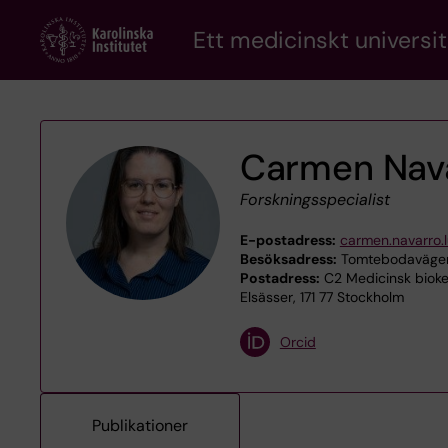
Skip
Ett medicinskt universit
to
main
content
Carmen Nav
Forskningsspecialist
E-postadress:
carmen.navarro.
Besöksadress:
Tomtebodavägen 
Postadress:
C2 Medicinsk bioke
Elsässer, 171 77 Stockholm
Orcid
Publikationer