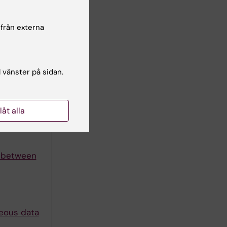
 från externa
an long
l vänster på sidan.
llåt alla
s between
neous data