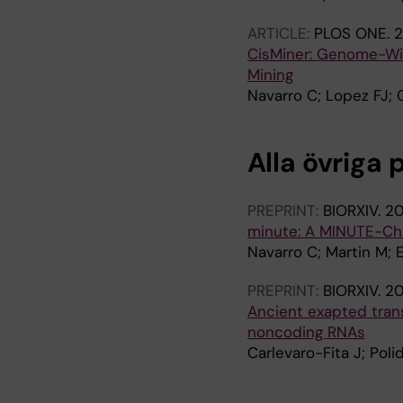
ARTICLE:
PLOS ONE.
2
CisMiner: Genome-W
Mining
Navarro C; Lopez FJ; 
Alla övriga 
PREPRINT:
BIORXIV.
2
minute: A MINUTE-ChI
Navarro C; Martin M; 
PREPRINT:
BIORXIV.
20
Ancient exapted tran
noncoding RNAs
Carlevaro-Fita J; Poli