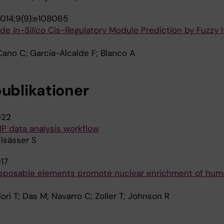
014;9(9):e108065
ide
In-Silico
Cis-Regulatory Module Prediction by Fuzzy 
Cano C; Garcia-Alcalde F; Blanco A
publikationer
022
P data analysis workflow
Elsässer S
17
sposable elements promote nuclear enrichment of hum
dori T; Das M; Navarro C; Zoller T; Johnson R