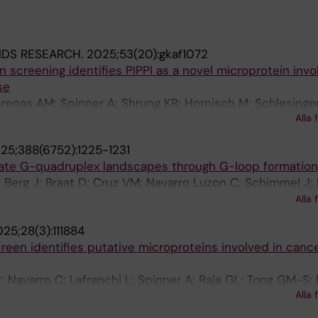
IDS RESEARCH.
2025;53(20):gkaf1072
 screening identifies PIPPI as a novel microprotein invo
se
 Arenas AM; Spinner A; Shrung KR; Hornisch M; Schlesinge
Alla 
Shao R; Piazza I; Lehtio J; Branca RMM; Elsasser SJ
25;388(6752):1225-1231
late G-quadruplex landscapes through G-loop formation
n Berg J; Braat D; Cruz VM; Navarro Luzon C; Schimmel J;
Dreyer J; Hendrikx A; Mattiroli F; van Oudenaarden A; Ti
Alla 
cheer P
25;28(3):111884
reen identifies putative microproteins involved in cance
; Navarro C; Lafranchi L; Spinner A; Raja GL; Tong GM-S; E
Alla 
 SJ