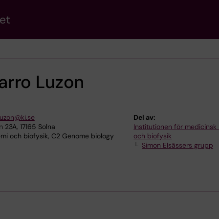
et
arro Luzon
luzon@ki.se
Del av:
23A, 17165 Solna
Institutionen för medicinsk
mi och biofysik, C2 Genome biology
och biofysik
Simon Elsässers grupp