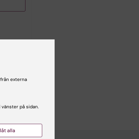
arolinska
ARID1B-
 från externa
ions
nerade
n kan
l vänster på sidan.
llåt alla