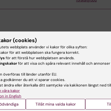
forskargrupp
kakor (cookies)
tsjuksköterska inom intensivvård och läkarstudent vid K
tutets webbplats använder vi kakor för olika syften:
 med sina studier arbetar hon som forskningsassistent i
akor för att webbplatsen ska fungera korrekt.
 som undersöker utvecklingsförlopp hos individer med 
lys
för att förstå hur webbplatsen används.
. Med en gedigen klinisk bakgrund med både vuxna- och
ingskakor
för att visa och spåra relevant innehåll och annonser
 även arbetat inom medicinteknik som Clinical Applicat
ps IntelliVue patientmonitoreringssystem. Hennes kombi
 överföras till länder utanför EU.
sk sjukvård, forskning och medicinsk teknologi gör att ho
 godkänner du att vi sparar cookies.
trerade framsteg inom medicinen.
t ändra eller återkalla ditt samtycke via kakikonen längst ned til
 våra kakor
on in English
nödvändiga
Tillåt mina valda kakor
Ti