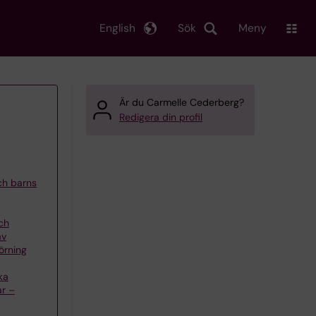
English
Sök
Meny
Är du Carmelle Cederberg?
Redigera din profil
och barns
ch
av
örning
ka
ar –