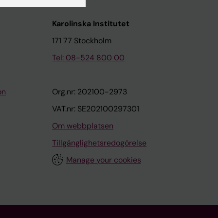
Karolinska Institutet
171 77 Stockholm
Tel: 08-524 800 00
on
Org.nr: 202100-2973
VAT.nr: SE202100297301
Om webbplatsen
Tillgänglighetsredogörelse
Manage your cookies