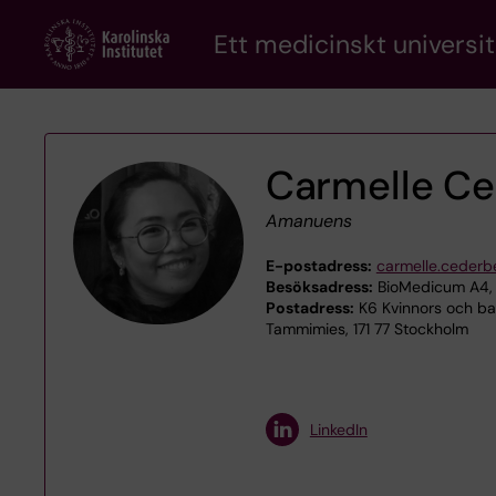
Skip
Ett medicinskt universit
to
main
content
Carmelle C
Amanuens
E-postadress:
carmelle.cederb
Besöksadress:
BioMedicum A4, 
Postadress:
K6 Kvinnors och bar
Tammimies, 171 77 Stockholm
LinkedIn