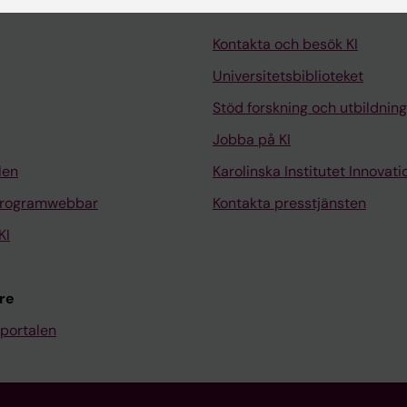
Kontakta och besök KI
Universitetsbiblioteket
Stöd forskning och utbildning
Jobba på KI
len
Karolinska Institutet Innovati
programwebbar
Kontakta presstjänsten
KI
re
portalen