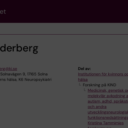
et
ederberg
erg@ki.se
Del av:
Solnavägen 9, 17165 Solna
Institutionen för kvinnors 
ns hälsa, K6 Neuropsykiatri
hälsa
Forskning på KIND
Medicinsk, genetisk o
molekylär avkodning 
autism, adhd, språkst
och andra
utvecklingsneurologis
funktionsnedsättning
Kristiina Tammimies