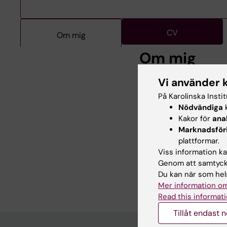
CV
Om mig
Om mig
Vi använder 
Carmelle
är specialis
På Karolinska Insti
Institutet. Parallellt
Nödvändiga
k
CARE4ARID1B-studien,
Kakor för
ana
relaterade tillstånd
Marknadsför
barnpatienter har hon
plattformar.
Specialist med Phili
Viss information kan
erfarenhet inom klini
Genom att samtycka
bidra till patientcen
Du kan när som hels
Mer information om
Read this informati
Tillåt endast 