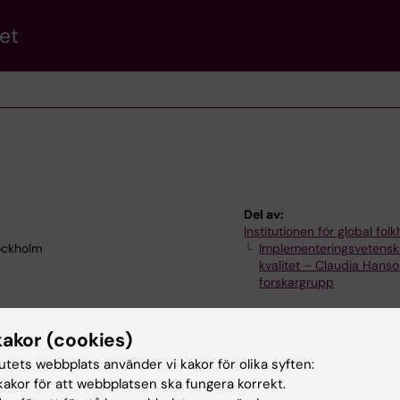
et
Del av:
Institutionen för global fol
tockholm
Implementeringsvetens
kvalitet – Claudia Hans
forskargrupp
kakor (cookies)
tutets webbplats använder vi kakor för olika syften:
akor för att webbplatsen ska fungera korrekt.