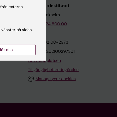
Karolinska Institutet
 från externa
171 77 Stockholm
Tel: 08-524 800 00
l vänster på sidan.
on
Org.nr: 202100-2973
llåt alla
VAT.nr: SE202100297301
Om webbplatsen
Tillgänglighetsredogörelse
Manage your cookies