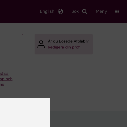
English
Sök
Meny
Är du Bosede Afolabi?
Redigera din profil
khälsa
kap och
ons