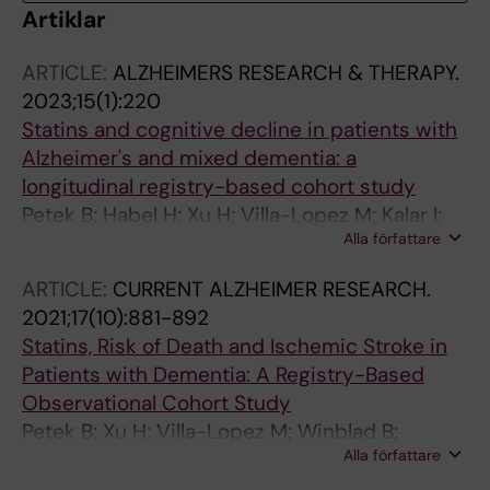
Artiklar
ARTICLE:
ALZHEIMERS RESEARCH & THERAPY.
2023;15(1):220
Statins and cognitive decline in patients with
Alzheimer's and mixed dementia: a
longitudinal registry-based cohort study
Petek B; Habel H; Xu H; Villa-Lopez M; Kalar I;
Alla författare
Hoang MT; Maioli S; Pereira JB; Mostafaei S;
Winblad B; Gregoric Kramberger M;
ARTICLE:
CURRENT ALZHEIMER RESEARCH.
Eriksdotter M; Garcia-Ptacek S
2021;17(10):881-892
Statins, Risk of Death and Ischemic Stroke in
Patients with Dementia: A Registry-Based
Observational Cohort Study
Petek B; Xu H; Villa-Lopez M; Winblad B;
Alla författare
Kramberger MG; Eriksdotter M; Garcia-Ptacek
S