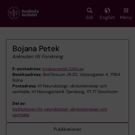
Skip
to
main
Sök
English
Meny
content
Bojana Petek
Anknuten till Forskning
E-postadress:
bojana.petek.2@ki.se
Besöksadress:
BioClinicum J9:20, Visionsgatan 4, 17164
Solna
Postadress:
H1 Neurobiologi, vårdvetenskap och
samhälle, H1 Neurogeriatrik Tjernberg, 171 77 Stockholm
Del av:
Institutionen för neurobiologi, vårdvetenskap och
samhälle
Publikationer