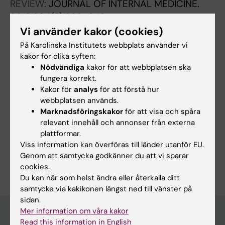
REVIEW:
JOURNAL OF INTERNAL MEDICINE.
2018;284(6):620-642
Connecting the brain cholesterol and renin-
Vi använder kakor (cookies)
angiotensin systems: potential role of statins
På Karolinska Institutets webbplats använder vi
and RAS-modifying medications in dementia
kakor för olika syften:
Nödvändiga
kakor för att webbplatsen ska
Petek B; Villa-Lopez M; Loera-Valencia R;
fungera korrekt.
Alla författare
Gerenu G; Winblad B; Kramberger MG; Ismail
Kakor för
analys
för att förstå hur
M-A; Eriksdotter M; Garcia-Ptacek S
webbplatsen används.
Marknadsföringskakor
för att visa och spåra
relevant innehåll och annonser från externa
Forskningsområden:
plattformar.
Neurologi
Viss information kan överföras till länder utanför EU.
Är du Bojana Petek?
Genom att samtycka godkänner du att vi sparar
Redigera din profil
cookies.
Du kan när som helst ändra eller återkalla ditt
samtycke via kakikonen längst ned till vänster på
sidan.
Mer information om våra kakor
Read this information in English