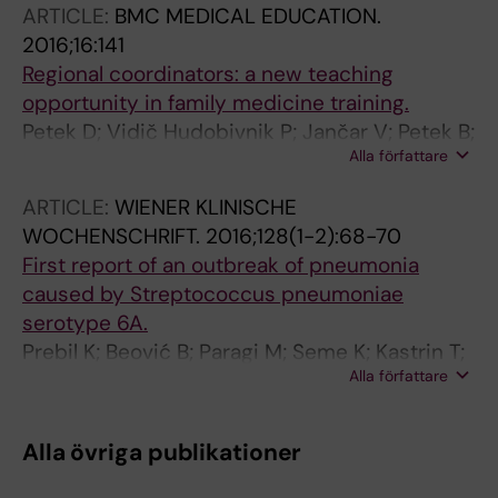
ARTICLE:
BMC MEDICAL EDUCATION.
2016;16:141
Regional coordinators: a new teaching
opportunity in family medicine training.
Petek D; Vidič Hudobivnik P; Jančar V; Petek B;
Alla författare
Klemenc-Ketiš Z
ARTICLE:
WIENER KLINISCHE
WOCHENSCHRIFT.
2016;128(1-2):68-70
First report of an outbreak of pneumonia
caused by Streptococcus pneumoniae
serotype 6A.
Prebil K; Beović B; Paragi M; Seme K; Kastrin T;
Alla författare
Plesničar BK; Petek B; Martinčič Ž
Alla övriga publikationer