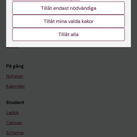
Huvudmeny
Tillåt endast nödvändiga
Utbildning
Tillåt mina valda kakor
Forskarutbildning
Tillåt alla
Forskning
Om KI
På gång
Nyheter
Kalender
Student
Ladok
Canvas
Schema