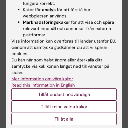
ARTICLE:
SCANDINAVIAN JOURNAL OF PUBLIC
fungera korrekt.
HEALTH.
1995;23(3):193-201
Kakor för
analys
för att förstå hur
WHO IS A SUCCESSFUL QUITTER - ONE-YEAR
webbplatsen används.
Marknadsföringskakor
för att visa och spåra
FOLLOW-UP OF A NATIONAL TOBACCO QUIT
relevant innehåll och annonser från externa
AND WIN CONTEST IN SWEDEN
plattformar.
TILLGREN P; HAGLUND BJA; AINETDIN T; HOLM
Viss information kan överföras till länder utanför EU.
Alla författare
LE
Genom att samtycka godkänner du att vi sparar
cookies.
ARTICLE:
SCANDINAVIAN JOURNAL OF PUBLIC
Du kan när som helst ändra eller återkalla ditt
HEALTH.
1995;23(1):39-46
samtycke via kakikonen längst ned till vänster på
HEALTH PROMOTION IN SCHOOLS - POLICIES
sidan.
Mer information om våra kakor
AND PRACTICES IN STOCKHOLM COUNTY,
Read this information in English
1990
BURSTROM B; HAGLUND BJA; TILLGREN P;
Tillåt endast nödvändiga
Alla författare
BERG L; WALLIN E; ULLEN H; SMITH C
Tillåt mina valda kakor
Tillåt alla
Alla övriga publikationer