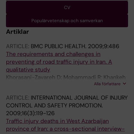
CV
Populärvetenskap och samverkan
Artiklar
ARTICLE:
BMC PUBLIC HEALTH.
2009;9:486
The requirements and challenges in
preventing of road traffic injury in Iran. A
qualitative study
Khorasani-Zavareh D; Mohammadi R; Khankeh
Alla författare
HR; Laflamme L; Bikmoradi A; Haglund BJA
ARTICLE:
INTERNATIONAL JOURNAL OF INJURY
CONTROL AND SAFETY PROMOTION.
2009;16(3):119-126
Traffic injury deaths in West Azarbaijan
province of Iran: a cross-sectional interview-