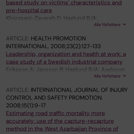
based study on victims' characteristics and
pre-hospital care
Khorasani-Zavareh D; Haglund BJA;
Alla författare
Mohammadi R; Naghavi M; Laflamme L
ARTICLE:
HEALTH PROMOTION
INTERNATIONAL.
2008;23(2):127-133
Leadership, organization and health at work: a
case study of a Swedish industrial company
Eriksson A; Jansson B; Haglund BJA; Axelsson
Alla författare
R
ARTICLE:
INTERNATIONAL JOURNAL OF INJURY
CONTROL AND SAFETY PROMOTION.
2008;15(1):9-17
Estimating road traffic mortality more
accurately: use of the capture-recapture
method in the West Azarbaijan Province of