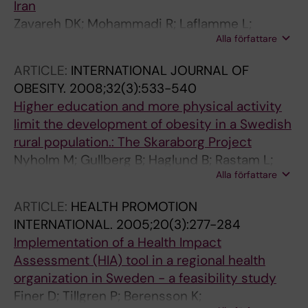
Iran
Zavareh DK; Mohammadi R; Laflamme L;
Alla författare
Naghavi M; Zarei A; Haglund BJA
ARTICLE:
INTERNATIONAL JOURNAL OF
OBESITY.
2008;32(3):533-540
Higher education and more physical activity
limit the development of obesity in a Swedish
rural population.: The Skaraborg Project
Nyholm M; Gullberg B; Haglund B; Rastam L;
Alla författare
Lindblad U
ARTICLE:
HEALTH PROMOTION
INTERNATIONAL.
2005;20(3):277-284
Implementation of a Health Impact
Assessment (HIA) tool in a regional health
organization in Sweden - a feasibility study
Finer D; Tillgren P; Berensson K;