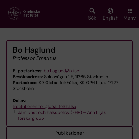
Skip
to
main
Sök
English
Meny
content
Bo Haglund
Professor Emeritus
E-postadress:
bo.haglund@ki.se
Besöksadress:
Solnavägen 1 E, 11365 Stockholm
Postadress:
K9 Global folkhälsa, K9 GPH Liljas, 171 77
Stockholm
Del av:
Institutionen för global folkhälsa
Jämlikhet och hälsopolicy (EHP) – Ann Liljas
forskargrupp
Publikationer