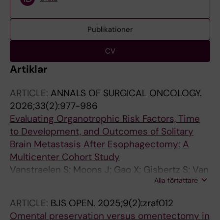
Publikationer
CV
Artiklar
ARTICLE:
ANNALS OF SURGICAL ONCOLOGY.
2026;33(2):977-986
Evaluating Organotrophic Risk Factors, Time
to Development, and Outcomes of Solitary
Brain Metastasis After Esophagectomy: A
Multicenter Cohort Study
Vanstraelen S; Moons J; Gao X; Gisbertz S; Van
Alla författare
Den Bosch J; Huang B; Nilsson M; Sosef M; van
Berge Henegouwen MI; Wijnhoven B; Van Veer
ARTICLE:
BJS OPEN.
2025;9(2):zraf012
H; Lerut T; Nafteux P; Depypere L
Omental preservation versus omentectomy in