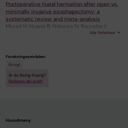
Postoperative hiatal herniation after open vs.
minimally invasive esophagectomy; a
systematic review and meta-analysis
Murad H; Huang B; Ndegwa N; Rouvelas I;
Alla författare
Klevebro F
Forskningsområden:
Kirurgi
Är du Biying Huang?
Redigera din profil
Huvudmeny