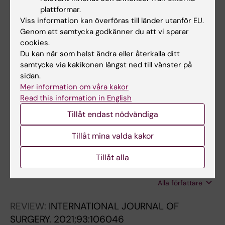
2022;6(4):474-485
plattformar.
Gastric and gastroesophageal junction
Viss information kan överföras till länder utanför EU.
cancer: Risk factors and prophylactic
Genom att samtycka godkänner du att vi sparar
cookies.
treatments for prevention of peritoneal
Du kan när som helst ändra eller återkalla ditt
recurrence after curative intent surgery
samtycke via kakikonen längst ned till vänster på
Huang B; Rouvelas I; Nilsson M
sidan.
Mer information om våra kakor
REVIEW:
CANCERS.
2022;14(4):1016
Read this information in English
Role of Radiology in the Preoperative
Tillåt endast nödvändiga
Detection of Arterial Calcification and Celiac
Trunk Stenosis and Its Association with
Tillåt mina valda kakor
Anastomotic Leakage Post Esophagectomy,
Tillåt alla
an Up-to-Date Review of the Literature
Tzortzakakis A; Kalarakis G; Huang B; Terezaki
Alla författare
E; Koltsakis E; Kechagias A; Tsekrekos A;
Rouvelas I
REVIEW:
INTERNATIONAL JOURNAL OF
SURGERY.
2021;93:106046