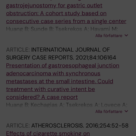
gastrojejunostomy for gastric outlet
obstruction: A cohort study based on
consecutive case series from a single center
Huang B; Sunde B; Tsekrekos A; Hayami M;
Alla författare
Rouvelas I; Nilsson M; Lindblad M; Klevebro F
ARTICLE:
INTERNATIONAL JOURNAL OF
SURGERY CASE REPORTS.
2021;84:106164
Presentation of gastroesophageal junction
adenocarcinoma with synchronous
metastases at the small intestine. Could
treatment with curative intent be
considered? A case report
Huang B; Kechagias A; Tsekrekos A; Lovece A;
Alla författare
Hayami M; Rouvelas I
ARTICLE:
ATHEROSCLEROSIS.
2016;254:52-58
Effects of cigarette smoking on