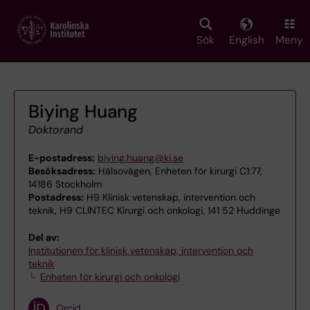
Skip
to
main
Sök
English
Meny
content
Biying Huang
Doktorand
E-postadress:
biying.huang@ki.se
Besöksadress:
Hälsovägen, Enheten för kirurgi C1:77,
14186 Stockholm
Postadress:
H9 Klinisk vetenskap, intervention och
teknik, H9 CLINTEC Kirurgi och onkologi, 141 52 Huddinge
Del av:
Institutionen för klinisk vetenskap, intervention och
teknik
Enheten för kirurgi och onkologi
Orcid