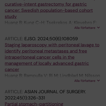
curative-intent gastrectomy for gastric
cancer: Swedish population-based cohort
study
Huang B; Kung C-H; Tsekrekos A; Klevebro F;
Alla författare
Mayerhofer R; Engblom LV; Lindblad M;
Hedberg J; Szabo E; Edholm D; Smedh U;
ARTICLE:
EJSO.
2024;50(6):108059
Johansson J; Rouvelas I; Nilsson M
Staging laparoscopy with peritoneal lavage to
identify peritoneal metastases and free
intraperitoneal cancer cells in the
management of locally advanced gastric
cancer
Huang B; Rampulla V; Ri M; Lindblad M; Nilsson
Alla författare
M; Rouvelas I; Klevebro F
ARTICLE:
ASIAN JOURNAL OF SURGERY.
2022;45(1):326-331
Partial stomach-partitioning