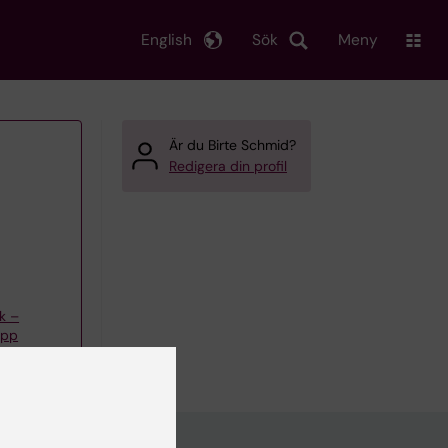
English
Sök
Meny
Är du Birte Schmid?
Redigera din profil
k –
upp