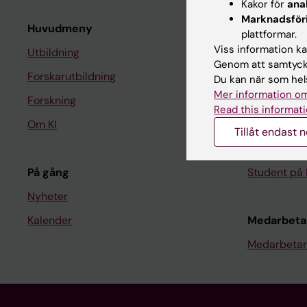
Kakor för
ana
Marknadsför
Huvudmeny
Student
plattformar.
Viss information kan
Utbildning
Ladok
Genom att samtycka
Forskarutbildning
Canvas
Du kan när som hels
Mer information om
Forskning
Schema
Read this informati
Om KI
Studentmej
Tillåt endast 
Kurs- och 
På gång
Student på 
Nyheter
Kalender
Medarbeta
Medarbetar