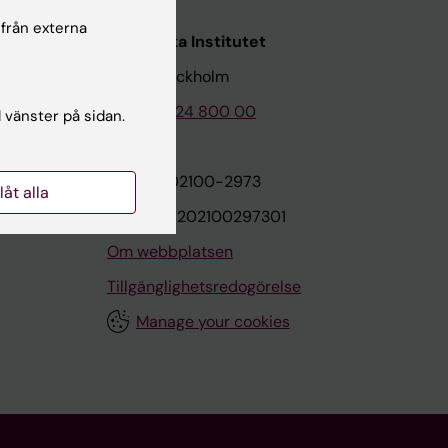
 från externa
Karolinska Institutet
171 77 Stockholm
Tel: 08-524 800 00
l vänster på sidan.
on
Org.nr: 202100-2973
llåt alla
VAT.nr: SE202100297301
Om webbplatsen
Tillgänglighetsredogörelse
Manage your cookies