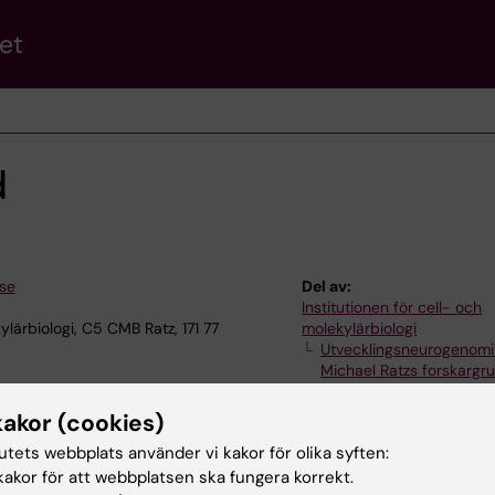
et
d
.se
Del av:
Institutionen för cell- och
lärbiologi, C5 CMB Ratz, 171 77
molekylärbiologi
Utvecklingsneurogenomi
Michael Ratzs forskargr
kakor (cookies)
tutets webbplats använder vi kakor för olika syften:
akor för att webbplatsen ska fungera korrekt.