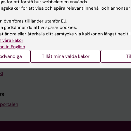
lys
för att förstå hur webbplatsen används.
ingskakor
för att visa och spåra relevant innehåll och annonser
Kontakta och besök KI
 överföras till länder utanför EU.
Universitetsbiblioteket
 godkänner du att vi sparar cookies.
Stöd forskning och utbildning
t ändra eller återkalla ditt samtycke via kakikonen längst ned til
 våra kakor
Jobba på KI
on in English
len
Karolinska Institutet Innovati
nödvändiga
Tillåt mina valda kakor
Ti
programwebbar
Kontakta presstjänsten
KI
re
portalen