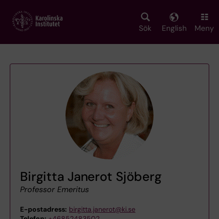
Skip
to
main
Sök
English
Meny
content
Birgitta Janerot Sjöberg
Professor Emeritus
E-postadress:
birgitta.janerot@ki.se
Telefon:
+46852483502