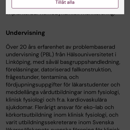
Tillåt alla
Utveckling av thoracal impedansteknologi och
implanterbar hemodynamisk monitorering.
Undervisning
Över 20 års erfarenhet av problembaserad
undervisning (PBL) från Hälsouniversitetet i
Linköping, med såväl basgruppshandledning,
föreläsningar, datoriserad fallkonstruktion,
frågestunder, tentamina, och
fördjupningsuppgifter för läkarstudenter och
meddellånga vårdutbildningar inom fysiologi,
klinisk fysiologi och fr.a. kardiovaskulära
sjukdomar. Flerårigt ansvar för eko-lab och
körkortsutbildning inom klinisk fysiologi, och
varit utbildningssekreterare inom Svenska
läkaresällskapets svenska förening för klinisk