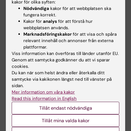
kakor för olika syften:
under intensivvård (hjärtsvikt, brännskada,
Nödvändiga
kakor för att webbplatsen ska
stroke).
fungera korrekt.
Kakor för
analys
för att förstå hur
webbplatsen används.
Perfusion och kontrastultraljud:
Marknadsföringskakor
för att visa och spåra
Myocardperfusion och hjärtmuskelrörelse ses
relevant innehåll och annonser från externa
i samma ultraljudsbild. Effekter av andning på
plattformar.
kontrastbilder och kontrastens möjlighet att
Viss information kan överföras till länder utanför EU.
studera angioneogenes i plaque och tumörer.
Genom att samtycka godkänner du att vi sparar
cookies.
Utvecklat förbättrade ultraljudspulser för att
Du kan när som helst ändra eller återkalla ditt
undvika höga mekaniska index och
samtycke via kakikonen längst ned till vänster på
endotelskador där cellskador bild- och
sidan.
funktionsstuderats. Initierat och studerat NO-
Mer information om våra kakor
bärande microbubblor, bild-tracking av virvlar
Read this information in English
i 4D-bild och "gridding" av hjärtultraljudsbilder
Tillåt endast nödvändiga
för bild-/sensorfusion i andra modaliteter som
Tillåt mina valda kakor
CT, MR och gammakamera/PET.