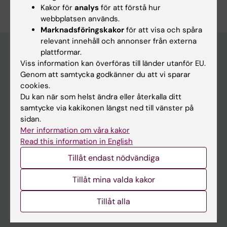
Redigera din profil
Kakor för
analys
för att förstå hur
webbplatsen används.
Marknadsföringskakor
för att visa och spåra
relevant innehåll och annonser från externa
plattformar.
Viss information kan överföras till länder utanför EU.
Huvudmeny
Genom att samtycka godkänner du att vi sparar
cookies.
Utbildning
Du kan när som helst ändra eller återkalla ditt
Forskarutbildning
samtycke via kakikonen längst ned till vänster på
sidan.
Forskning
Mer information om våra kakor
Om KI
Read this information in English
Tillåt endast nödvändiga
På gång
Tillåt mina valda kakor
Nyheter
Tillåt alla
Kalender