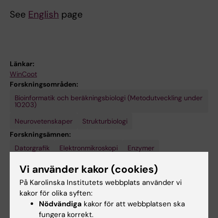
See
English
page
Länkar:
WinCoot
Forskningsområden:
Bioinformatik och beräkningsbiologi (Metodutveckling under
10203)
Neurovetenskaper
Strukturbiologi
Forskningsämnen:
Datorgrafik
Röntgenkristallografi
Elektronmikroskopi
Enzymer
Visa alla
Molekylstruktur
Neurobiologi
Vi använder kakor (cookies)
Tekniker och metoder:
På Karolinska Institutets webbplats använder vi
Elektronmikroskopi
Enzymanalys
Röntgenkristallografi
kakor för olika syften:
Nödvändiga
kakor för att webbplatsen ska
Är du Bernhard Lohkamp?
fungera korrekt.