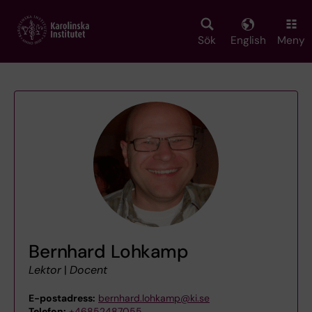
Skip
to
main
Sök
English
Meny
content
Bernhard Lohkamp
Lektor
|
Docent
E-postadress:
bernhard.lohkamp@ki.se
Telefon:
+46852487055