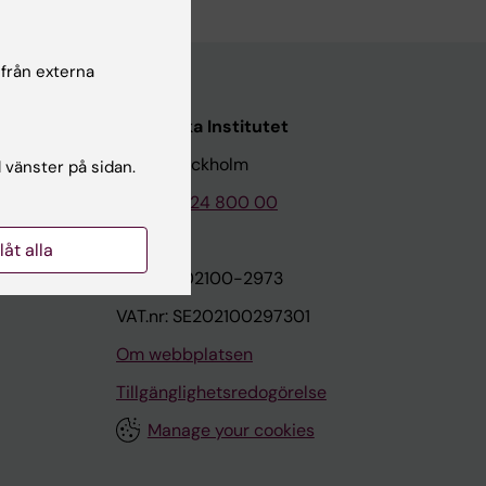
 från externa
Karolinska Institutet
171 77 Stockholm
l vänster på sidan.
Tel: 08-524 800 00
llåt alla
on
Org.nr: 202100-2973
VAT.nr: SE202100297301
Om webbplatsen
Tillgänglighetsredogörelse
Manage your cookies