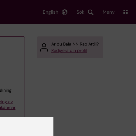
English
Sök
Meny
Är du Bala NN Rao Attili?
Redigera din profil
skning
ning av
jukdomar
am