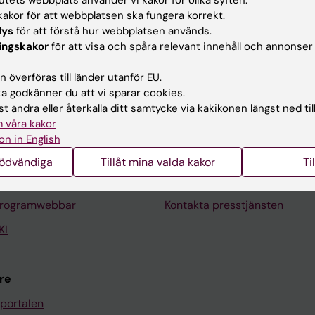
akor för att webbplatsen ska fungera korrekt.
lys
för att förstå hur webbplatsen används.
ingskakor
för att visa och spåra relevant innehåll och annonser
 överföras till länder utanför EU.
Kontakta och besök KI
 godkänner du att vi sparar cookies.
Universitetsbiblioteket
t ändra eller återkalla ditt samtycke via kakikonen längst ned til
 våra kakor
Stöd forskning och utbildning
on in English
Jobba på KI
nödvändiga
Tillåt mina valda kakor
Ti
len
Karolinska Institutet Innovati
programwebbar
Kontakta presstjänsten
KI
re
portalen