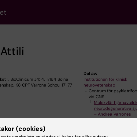
et
ttili
Del av:
t 1, BioClinicum J4:14, 17164 Solna
Institutionen för klinisk
enskap, K8 CPF Varrone Schou, 171 77
neurovetenskap
Centrum för psykiatrifor
vid CNS
Molekylär hjärnavbild
neurodegenerativa s
– Andrea Varrones
forskargrupp
Magnus Schous te
kakor (cookies)
tutets webbplats använder vi kakor för olika syften: