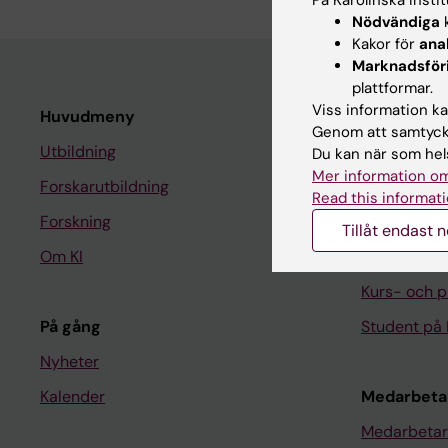
Nödvändiga
k
Kakor för
ana
Marknadsför
plattformar.
Viss information kan
Huvudmeny
Student
Genom att samtycka
Utbildning
Ladok
Du kan när som hels
Mer information om
Forskarutbildning
Canvas
Read this informati
Forskning
Schema
Tillåt endast 
Om KI
Studentmej
Kurs- och 
På gång
Student på 
Nyheter
Kalender
Medarbeta
Medarbetar