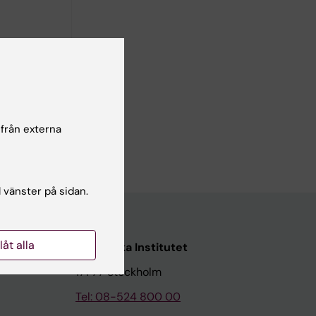
 från externa
l vänster på sidan.
llåt alla
Karolinska Institutet
171 77 Stockholm
Tel: 08-524 800 00