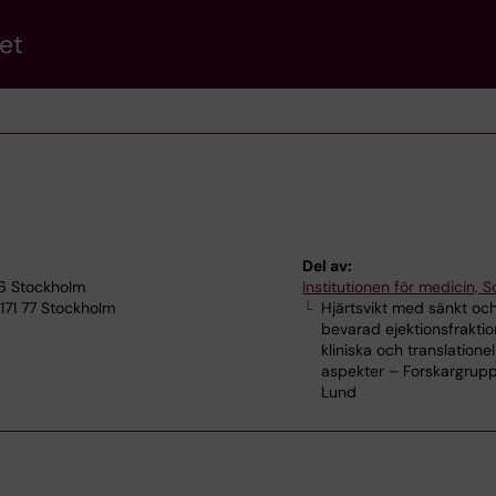
et
Del av:
76 Stockholm
Institutionen för medicin, S
171 77 Stockholm
Hjärtsvikt med sänkt oc
bevarad ejektionsfraktio
kliniska och translationel
aspekter – Forskargrupp
Lund