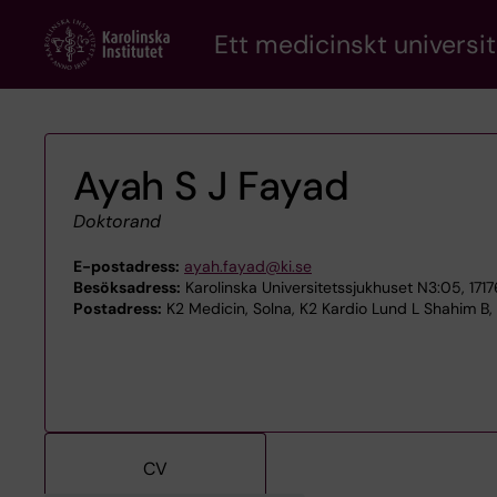
Skip
Ett medicinskt universit
to
main
content
Ayah S J Fayad
Doktorand
E-postadress:
ayah.fayad@ki.se
Besöksadress:
Karolinska Universitetssjukhuset N3:05, 171
Postadress:
K2 Medicin, Solna, K2 Kardio Lund L Shahim B, 
CV