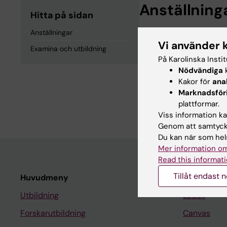
Anställning
Hitta på sidan
Anställningar
Doktorand, Medici
Vi använder 
Examina och utbildning
På Karolinska Insti
Examina och
Nödvändiga
k
Kakor för
ana
Marknadsför
Läkarexamen, Karo
plattformar.
Viss information kan
Genom att samtycka
Du kan när som hels
Mer information om
Read this informati
Tillåt endast 
Huvudmeny
Student
Utbildning
Ladok
Forskarutbildning
Canvas