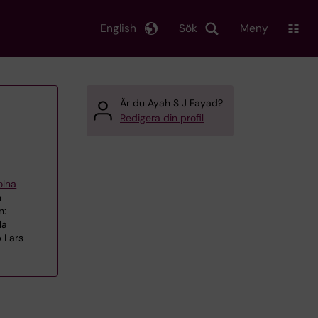
English
Sök
Meny
Är du Ayah S J Fayad?
Redigera din profil
olna
h
n:
la
 Lars