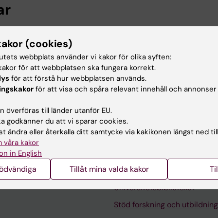
ar
n, Solna, Karolinska Institutet, 2026-2027
kakor (cookies)
tutets webbplats använder vi kakor för olika syften:
 utbildning
akor för att webbplatsen ska fungera korrekt.
lys
för att förstå hur webbplatsen används.
ingskakor
för att visa och spåra relevant innehåll och annonser
linska Institutet, 2026
 överföras till länder utanför EU.
 godkänner du att vi sparar cookies.
t ändra eller återkalla ditt samtycke via kakikonen längst ned til
 våra kakor
on in English
nödvändiga
Tillåt mina valda kakor
Ti
Kontakta och besök KI
Universitetsbiblioteket
Stöd forskning och utbildning