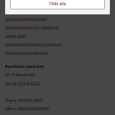
Tillåt alla
Kontakta och besök KI
Universitetsbiblioteket
Stöd forskning och utbildning
Jobba på KI
Karolinska Institutet Innovation
Kontakta presstjänsten
Karolinska Institutet
171 77 Stockholm
Tel: 08-524 800 00
Org.nr: 202100-2973
VAT.nr: SE202100297301