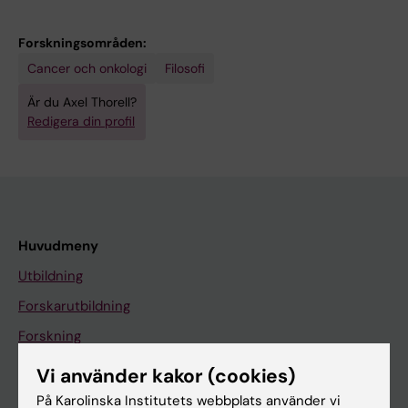
Forskningsområden:
Cancer och onkologi
Filosofi
Är du Axel Thorell?
Redigera din profil
Huvudmeny
Utbildning
Forskarutbildning
Forskning
Om KI
Vi använder kakor (cookies)
På Karolinska Institutets webbplats använder vi