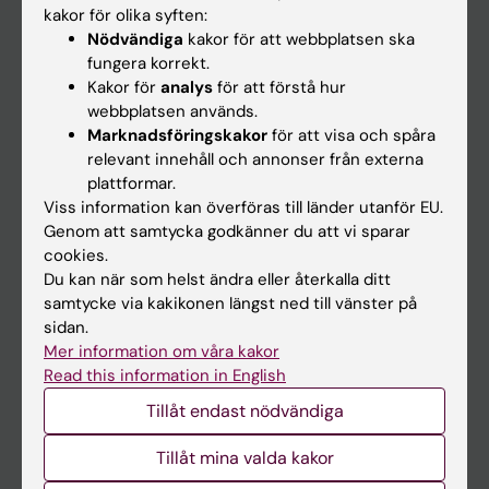
kakor för olika syften:
På gång
Nödvändiga
kakor för att webbplatsen ska
Nyheter
fungera korrekt.
Kakor för
analys
för att förstå hur
Kalender
webbplatsen används.
Marknadsföringskakor
för att visa och spåra
Student
relevant innehåll och annonser från externa
plattformar.
Ladok
Viss information kan överföras till länder utanför EU.
Canvas
Genom att samtycka godkänner du att vi sparar
cookies.
Schema
Du kan när som helst ändra eller återkalla ditt
Studentmejlen
samtycke via kakikonen längst ned till vänster på
sidan.
Kurs- och programwebbar
Mer information om våra kakor
Student på KI
Read this information in English
Tillåt endast nödvändiga
Medarbetare
Tillåt mina valda kakor
Medarbetarportalen