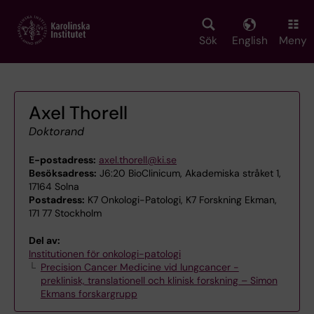
Skip
to
main
Sök
English
Meny
content
Axel Thorell
Doktorand
E-postadress:
axel.thorell@ki.se
Besöksadress:
J6:20 BioClinicum, Akademiska stråket 1,
17164 Solna
Postadress:
K7 Onkologi-Patologi, K7 Forskning Ekman,
171 77 Stockholm
Del av:
Institutionen för onkologi-patologi
Precision Cancer Medicine vid lungcancer -
preklinisk, translationell och klinisk forskning – Simon
Ekmans forskargrupp