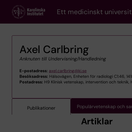
Skip
Ett medicinskt universit
to
main
content
Axel Carlbring
Anknuten till Undervisning/Handledning
E-postadress:
axel.carlbring@ki.se
Besöksadress:
Hälsovägen, Enheten för radiologi C1:46, 1
Postadress:
H9 Klinisk vetenskap, intervention och teknik,
Populärvetenskap och s
Publikationer
Artiklar