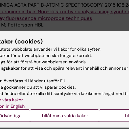
MICA ACTA PART B-ATOMIC SPECTROSCOPY.
2015;108:
f uranium in hair: Non-destructive analysis using synchr
ray fluorescence microprobe techniques
n M; Pettersson HBL
SICS.
2014;107(2):143-149
kakor (cookies)
U and (238)U in hair, urine, and drinking water among dr
tutets webbplats använder vi kakor för olika syften:
rs for the evaluation of hair as a biomonitor of uranium
akor för att webbplatsen ska fungera korrekt.
son H
lys
för att förstå hur webbplatsen används.
ingskakor
för att visa och spåra relevant innehåll och annonser
PROTECTION DOSIMETRY.
2013;154(2):133-141
tol and sorbitol for EPR retrospective dosimetry with ap
 överföras till länder utanför EU.
 godkänner du att vi sparar cookies.
son H; Lund E
t ändra eller återkalla ditt samtycke via kakikonen längst ned til
 våra kakor
on in English
nödvändiga
Tillåt mina valda kakor
Ti