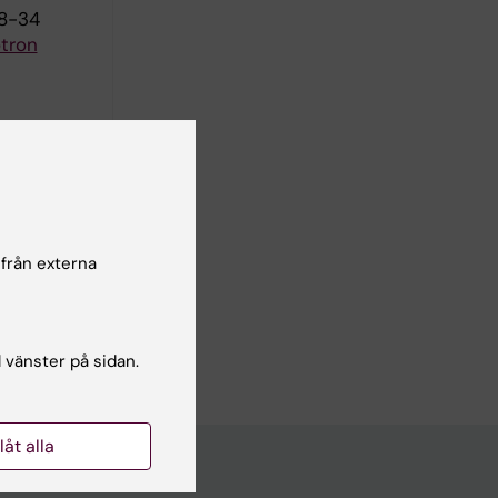
28-34
otron
illed
 intake.
 från externa
plications
l vänster på sidan.
llåt alla