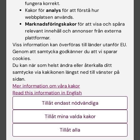
fungera korrekt.
Kakor för
analys
för att förstå hur
Student
webbplatsen används.
Marknadsföringskakor
för att visa och spåra
Ladok
relevant innehåll och annonser från externa
Canvas
plattformar.
Viss information kan överföras till länder utanför EU.
Schema
Genom att samtycka godkänner du att vi sparar
Studentmejlen
cookies.
Du kan när som helst ändra eller återkalla ditt
Kurs- och programwebbar
samtycke via kakikonen längst ned till vänster på
Student på KI
sidan.
Mer information om våra kakor
Read this information in English
Medarbetare
Tillåt endast nödvändiga
Medarbetarportalen
Tillåt mina valda kakor
Kontakta och besök KI
Tillåt alla
Universitetsbiblioteket