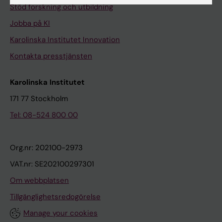
Stöd forskning och utbildning
Jobba på KI
Karolinska Institutet Innovation
Kontakta presstjänsten
Karolinska Institutet
171 77 Stockholm
Tel: 08-524 800 00
Org.nr: 202100-2973
VAT.nr: SE202100297301
Om webbplatsen
Tillgänglighetsredogörelse
Manage your cookies