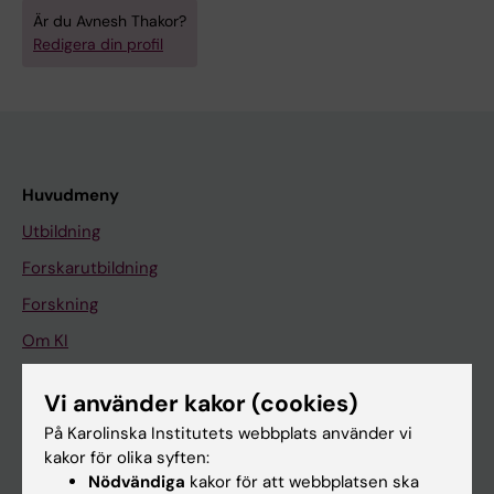
Är du Avnesh Thakor?
Redigera din profil
Huvudmeny
Utbildning
Forskarutbildning
Forskning
Om KI
Vi använder kakor (cookies)
På gång
På Karolinska Institutets webbplats använder vi
Nyheter
kakor för olika syften:
Nödvändiga
kakor för att webbplatsen ska
Kalender