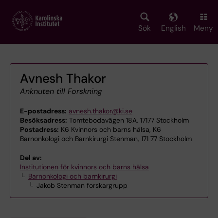
Skip
to
main
Sök
English
Meny
content
Avnesh Thakor
Anknuten till Forskning
E-postadress:
avnesh.thakor@ki.se
Besöksadress:
Tomtebodavägen 18A, 17177 Stockholm
Postadress:
K6 Kvinnors och barns hälsa, K6
Barnonkologi och Barnkirurgi Stenman, 171 77 Stockholm
Del av:
Institutionen för kvinnors och barns hälsa
Barnonkologi och barnkirurgi
Jakob Stenman forskargrupp