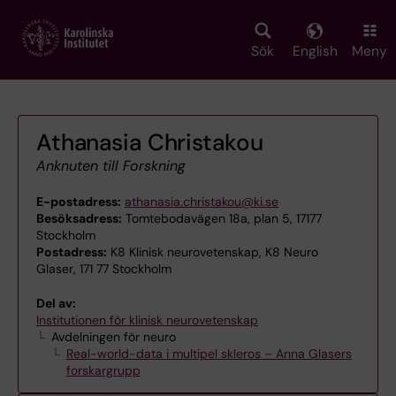
Skip
to
main
Sök
English
Meny
content
Athanasia Christakou
Anknuten till Forskning
E-postadress:
athanasia.christakou@ki.se
Besöksadress:
Tomtebodavägen 18a, plan 5, 17177
Stockholm
Postadress:
K8 Klinisk neurovetenskap, K8 Neuro
Glaser, 171 77 Stockholm
Del av:
Institutionen för klinisk neurovetenskap
Avdelningen för neuro
Real-world-data i multipel skleros – Anna Glasers
forskargrupp