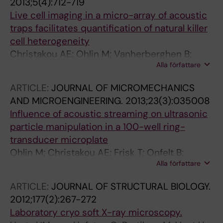
2013;5(4):712-719
Live cell imaging in a micro-array of acoustic
traps facilitates quantification of natural killer
cell heterogeneity
Christakou AE; Ohlin M; Vanherberghen B;
Alla författare
Khorshidi MA; Kadri N; Frisk T; Wiklund M;
Onfelt B
ARTICLE:
JOURNAL OF MICROMECHANICS
AND MICROENGINEERING.
2013;23(3):035008
Influence of acoustic streaming on ultrasonic
particle manipulation in a 100-well ring-
transducer microplate
Ohlin M; Christakou AE; Frisk T; Onfelt B;
Alla författare
Wiklund M
ARTICLE:
JOURNAL OF STRUCTURAL BIOLOGY.
2012;177(2):267-272
Laboratory cryo soft X-ray microscopy.