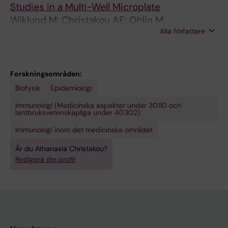
Studies in a Multi-Well Microplate
Wiklund M; Christakou AE; Ohlin M;
Alla författare
Iranmanesh I; Frisk T; Vanherberghen B; Onfelt
B
Forskningsområden:
Biofysik
Epidemiologi
Immunologi (Medicinska aspekter under 30110 och
lantbruksvetenskapliga under 40302)
Immunologi inom det medicinska området
Är du Athanasia Christakou?
Redigera din profil