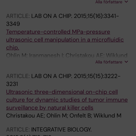
Alla författare
Christakou AE; Wiklund M; Onfelt B; Orange JS
ARTICLE:
LAB ON A CHIP.
2015;15(16):3341-
3349
Temperature-controlled MPa-pressure
ultrasonic cell manipulation in a microfluidic
chip.
Ohlin M; Iranmanesh I; Christakou AE; Wiklund
Alla författare
M
ARTICLE:
LAB ON A CHIP.
2015;15(15):3222-
3231
Ultrasonic three-dimensional on-chip cell
culture for dynamic studies of tumor immune
surveillance by natural killer cells
Christakou AE; Ohlin M; Onfelt B; Wiklund M
ARTICLE:
INTEGRATIVE BIOLOGY.