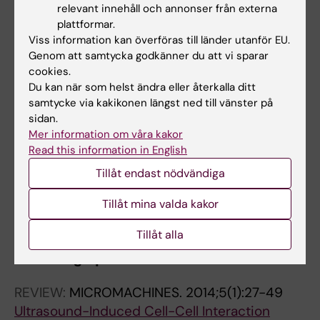
relevant innehåll och annonser från externa
Imaging Immune Surveillance of Individual
plattformar.
Natural Killer Cells Confined in Microwell
Viss information kan överföras till länder utanför EU.
Arrays
Genom att samtycka godkänner du att vi sparar
Guldevall K; Vanherberghen B; Frisk T; Hurtig J;
cookies.
Alla författare
Du kan när som helst ändra eller återkalla ditt
Christakou AE; Manneberg O; Lindstrom S;
samtycke via kakikonen längst ned till vänster på
Andersson-Svahn H; Wiklund M; Onfelt B
ARTICLE:
LAB ON A CHIP.
2010;10(20):2727-
sidan.
Mer information om våra kakor
2732
Read this information in English
Ultrasound-controlled cell aggregation in a
Tillåt endast nödvändiga
multi-well chip
Vanherberghen B; Manneberg O; Christakou A;
Tillåt mina valda kakor
Alla författare
Frisk T; Ohlin M; Hertz HM; Onfelt B; Wiklund M
Tillåt alla
Alla övriga publikationer
REVIEW:
MICROMACHINES.
2014;5(1):27-49
Ultrasound-Induced Cell-Cell Interaction