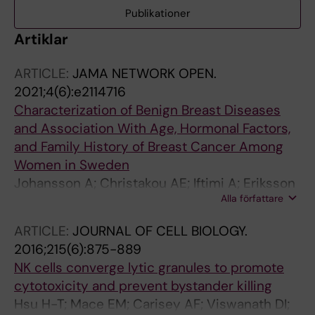
Publikationer
Artiklar
ARTICLE:
JAMA NETWORK OPEN.
2021;4(6):e2114716
Characterization of Benign Breast Diseases
and Association With Age, Hormonal Factors,
and Family History of Breast Cancer Among
Women in Sweden
Johansson A; Christakou AE; Iftimi A; Eriksson
Alla författare
M; Tapia J; Skoog L; Benz CC; Rodriguez-
Wallberg KA; Hall P; Czene K; Lindstrom LS
ARTICLE:
JOURNAL OF CELL BIOLOGY.
2016;215(6):875-889
NK cells converge lytic granules to promote
cytotoxicity and prevent bystander killing
Hsu H-T; Mace EM; Carisey AF; Viswanath DI;