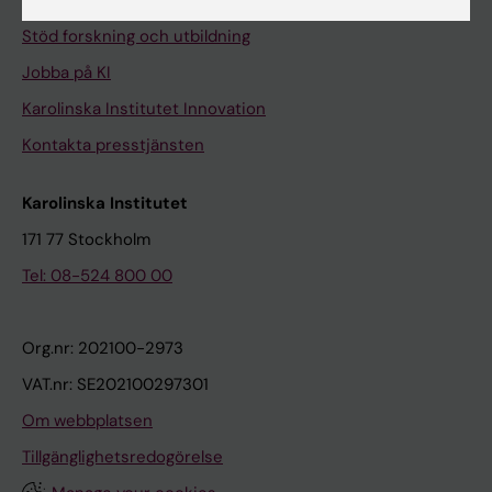
Universitetsbiblioteket
Stöd forskning och utbildning
Jobba på KI
Karolinska Institutet Innovation
Kontakta presstjänsten
Karolinska Institutet
171 77 Stockholm
Tel: 08-524 800 00
Org.nr: 202100-2973
VAT.nr: SE202100297301
Om webbplatsen
Tillgänglighetsredogörelse