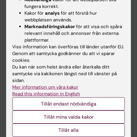
Kalender
fungera korrekt.
Kakor för
analys
för att förstå hur
webbplatsen används.
Student
Marknadsföringskakor
för att visa och spåra
Ladok
relevant innehåll och annonser från externa
plattformar.
Canvas
Viss information kan överföras till länder utanför EU.
Schema
Genom att samtycka godkänner du att vi sparar
cookies.
Studentmejlen
Du kan när som helst ändra eller återkalla ditt
Kurs- och programwebbar
samtycke via kakikonen längst ned till vänster på
sidan.
Student på KI
Mer information om våra kakor
Read this information in English
Medarbetare
Tillåt endast nödvändiga
Medarbetarportalen
Tillåt mina valda kakor
Kontakta och besök KI
Tillåt alla