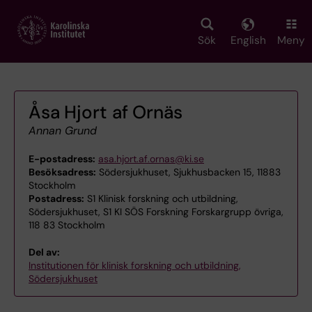
Skip
to
main
Sök
English
Meny
content
Åsa Hjort af Ornäs
Annan Grund
E-postadress:
asa.hjort.af.ornas@ki.se
Besöksadress:
Södersjukhuset, Sjukhusbacken 15, 11883
Stockholm
Postadress:
S1 Klinisk forskning och utbildning,
Södersjukhuset, S1 KI SÖS Forskning Forskargrupp övriga,
118 83 Stockholm
Del av:
Institutionen för klinisk forskning och utbildning,
Södersjukhuset