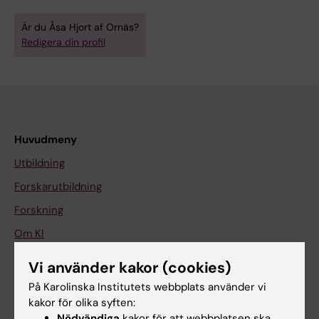
Är du Åsa Hjort af Ornäs?
Redigera din profil
Huvudmeny
Utbildning
Forskarutbildning
Forskning
Om KI
Vi använder kakor (cookies)
På gång
På Karolinska Institutets webbplats använder vi
kakor för olika syften:
Nyheter
Nödvändiga
kakor för att webbplatsen ska