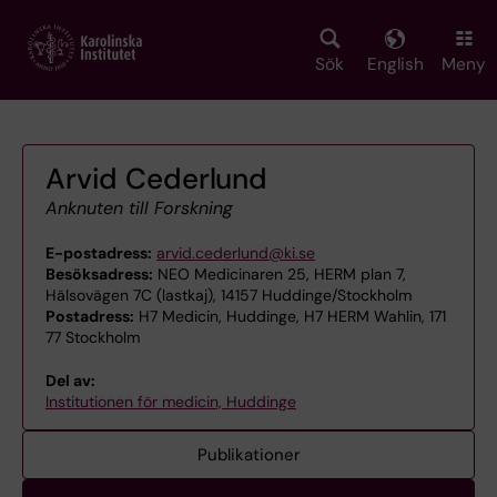
Skip
to
main
Sök
English
Meny
content
Arvid Cederlund
Anknuten till Forskning
E-postadress:
arvid.cederlund@ki.se
Besöksadress:
NEO Medicinaren 25, HERM plan 7,
Hälsovägen 7C (lastkaj), 14157 Huddinge/Stockholm
Postadress:
H7 Medicin, Huddinge, H7 HERM Wahlin, 171
77 Stockholm
Del av:
Institutionen för medicin, Huddinge
Publikationer