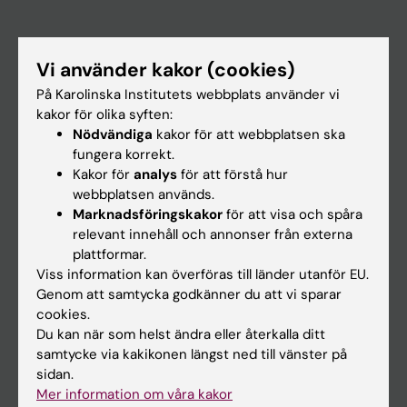
Huvudmeny
Vi använder kakor (cookies)
Utbildning
På Karolinska Institutets webbplats använder vi
Forskarutbildning
kakor för olika syften:
Forskning
Nödvändiga
kakor för att webbplatsen ska
fungera korrekt.
Om KI
Kakor för
analys
för att förstå hur
webbplatsen används.
Marknadsföringskakor
för att visa och spåra
På gång
relevant innehåll och annonser från externa
Nyheter
plattformar.
Viss information kan överföras till länder utanför EU.
Kalender
Genom att samtycka godkänner du att vi sparar
cookies.
Student
Du kan när som helst ändra eller återkalla ditt
samtycke via kakikonen längst ned till vänster på
Ladok
sidan.
Canvas
Mer information om våra kakor