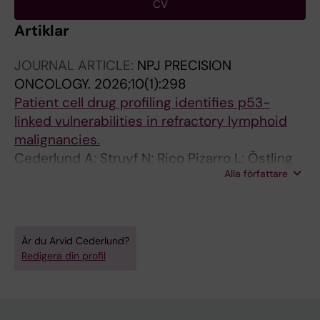
CV
Artiklar
JOURNAL ARTICLE:
NPJ PRECISION
ONCOLOGY.
2026;10(1):298
Patient cell drug profiling identifies p53-
linked vulnerabilities in refractory lymphoid
malignancies.
Cederlund A; Struyf N; Rico Pizarro L; Östling
Alla författare
P; Sonnevi K; Wahlin BE; Erkers T
Är du Arvid Cederlund?
Redigera din profil