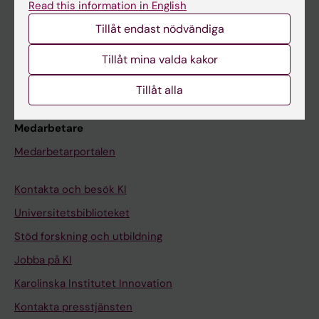
Read this information in English
Schema
Tillåt endast nödvändiga
Studentmejlen
Kurs- och programwebbar
Tillåt mina valda kakor
Student på KI
Tillåt alla
Medarbetare
Medarbetarportalen
Kontakta och besök KI
Universitetsbiblioteket
Stöd forskning och utbildning
Jobba på KI
Karolinska Institutet Innovation
Kontakta presstjänsten