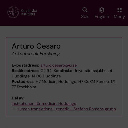
Skip
to
main
Sök
English
Meny
content
Arturo Cesaro
Anknuten till Forskning
E-postadress:
arturo.cesaro@ki.se
Besöksadress:
C2:94, Karolinska Universitetssjukhuset
Huddinge, 14186 Huddinge
Postadress:
H7 Medicin, Huddinge, H7 CeRM Romeo, 171
77 Stockholm
Del av:
Institutionen för medicin, Huddinge
Human translationell genetik – Stefano Romeos grupp