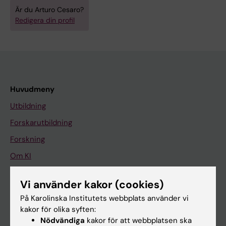
Är du Arturo Cesaro?
Redigera din profil
Huvudmeny
Utbildning
Forskarutbildning
Forskning
Om KI
Vi använder kakor (cookies)
På gång
På Karolinska Institutets webbplats använder vi
Nyheter
kakor för olika syften:
Nödvändiga
kakor för att webbplatsen ska
Kalender