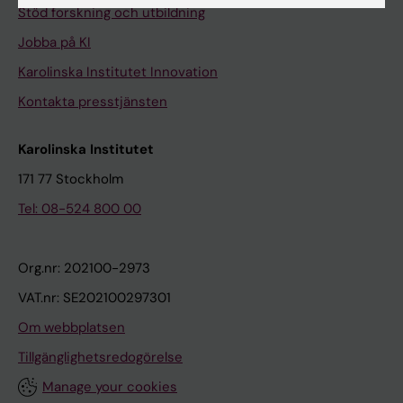
Stöd forskning och utbildning
Jobba på KI
Karolinska Institutet Innovation
Kontakta presstjänsten
Karolinska Institutet
171 77 Stockholm
Tel: 08-524 800 00
Org.nr: 202100-2973
VAT.nr: SE202100297301
Om webbplatsen
Tillgänglighetsredogörelse
Manage your cookies