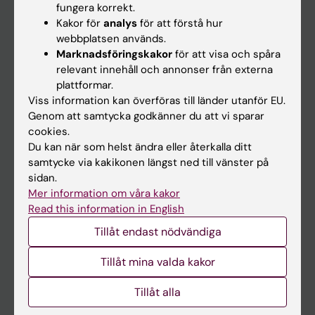
fungera korrekt.
Kakor för
analys
för att förstå hur
Student
webbplatsen används.
Marknadsföringskakor
för att visa och spåra
Ladok
relevant innehåll och annonser från externa
Canvas
plattformar.
Viss information kan överföras till länder utanför EU.
Schema
Genom att samtycka godkänner du att vi sparar
Studentmejlen
cookies.
Du kan när som helst ändra eller återkalla ditt
Kurs- och programwebbar
samtycke via kakikonen längst ned till vänster på
Student på KI
sidan.
Mer information om våra kakor
Read this information in English
Medarbetare
Tillåt endast nödvändiga
Medarbetarportalen
Tillåt mina valda kakor
Kontakta och besök KI
Tillåt alla
Universitetsbiblioteket