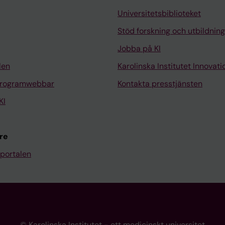
Universitetsbiblioteket
Stöd forskning och utbildning
Jobba på KI
len
Karolinska Institutet Innovati
programwebbar
Kontakta presstjänsten
KI
re
portalen
© Karolinska Institutet - ett medicinskt universitet