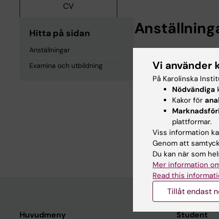
CV
Anställning
Hitta på sidan
Anställningar
Postdoktorala Stud
Vi använder 
Karolinska Instit
Examina och utbildning
På Karolinska Insti
Nödvändiga
k
Examina och
Kakor för
ana
Marknadsför
plattformar.
PhD in immunology
Viss information kan
Master in Biosci
Genom att samtycka
Du kan när som hels
Mer information om
Read this informati
Tillåt endast 
Huvudmeny
Student