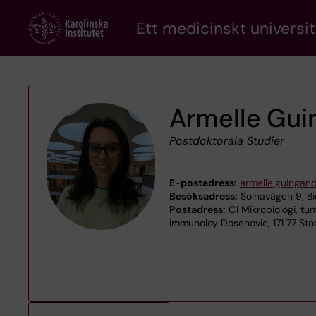
Skip
Ett medicinskt universit
to
main
content
Armelle Gui
Postdoktorala Studier
E-postadress:
armelle.guingan
Besöksadress:
Solnavägen 9, Bi
Postadress:
C1 Mikrobiologi, tum
immunoloy Dosenovic, 171 77 St