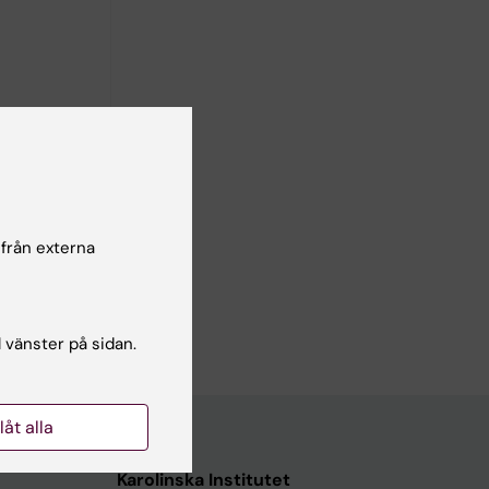
i,
 från externa
l vänster på sidan.
llåt alla
Karolinska Institutet