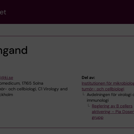
et
ngand
d@ki.se
Del av:
omedicum, 17165 Solna
Institutionen för mikrobiolog
ör- och cellbiologi, C1 Virology and
tumör- och cellbiologi
ockholm
Avdelningen för virologi
immunologi
Reglering av B cellers
aktivering – Pia Dose
grupp