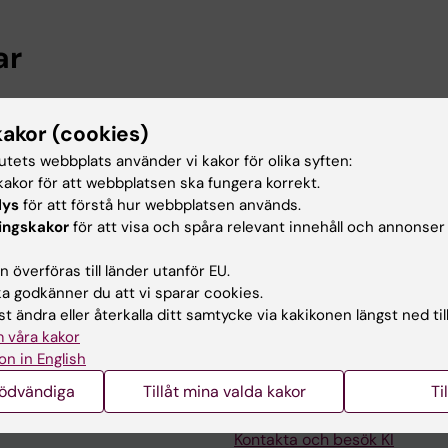
ar
ier, Institutionen för mikrobiologi, tumör- och cellbiolog
kakor (cookies)
utet, 2025-2026
tutets webbplats använder vi kakor för olika syften:
akor för att webbplatsen ska fungera korrekt.
 utbildning
lys
för att förstå hur webbplatsen används.
ingskakor
för att visa och spåra relevant innehåll och annonser
, Immunology, Université de Strasbourg, France, 2024
 överföras till länder utanför EU.
ences, École Normale Supérieure de Lyon, 2020
 godkänner du att vi sparar cookies.
t ändra eller återkalla ditt samtycke via kakikonen längst ned til
 våra kakor
on in English
nödvändiga
Tillåt mina valda kakor
Ti
Kontakta och besök KI