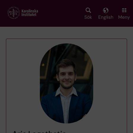
Skip
to
main
Sök
English
Meny
content