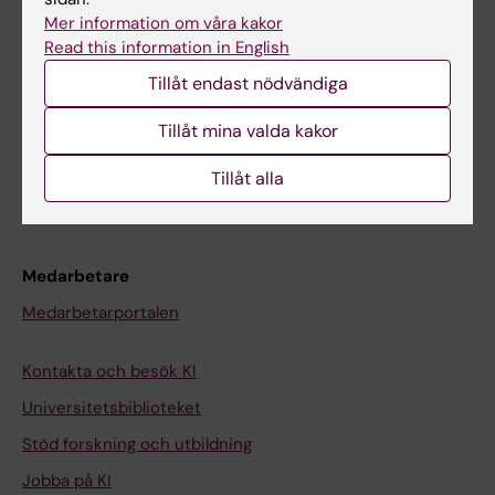
Ladok
Mer information om våra kakor
Read this information in English
Canvas
Tillåt endast nödvändiga
Schema
Studentmejlen
Tillåt mina valda kakor
Kurs- och programwebbar
Tillåt alla
Student på KI
Medarbetare
Medarbetarportalen
Kontakta och besök KI
Universitetsbiblioteket
Stöd forskning och utbildning
Jobba på KI