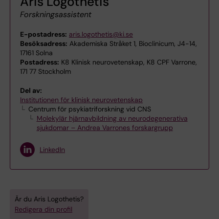
Aris Logothetis
Forskningsassistent
E-postadress:
aris.logothetis@ki.se
Besöksadress:
Akademiska Stråket 1, Bioclinicum, J4-14,
17161 Solna
Postadress:
K8 Klinisk neurovetenskap, K8 CPF Varrone,
171 77 Stockholm
Del av:
Institutionen för klinisk neurovetenskap
Centrum för psykiatriforskning vid CNS
Molekylär hjärnavbildning av neurodegenerativa
sjukdomar – Andrea Varrones forskargrupp
LinkedIn
Är du Aris Logothetis?
Redigera din profil