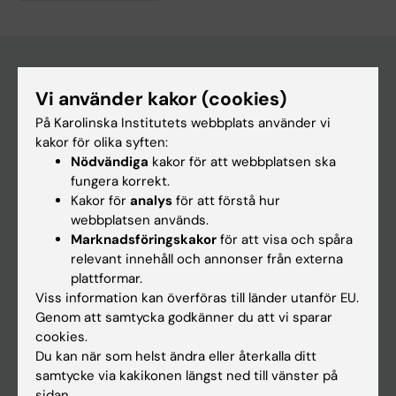
Vi använder kakor (cookies)
Huvudmeny
På Karolinska Institutets webbplats använder vi
Utbildning
kakor för olika syften:
Forskarutbildning
Nödvändiga
kakor för att webbplatsen ska
fungera korrekt.
Forskning
Kakor för
analys
för att förstå hur
Om KI
webbplatsen används.
Marknadsföringskakor
för att visa och spåra
relevant innehåll och annonser från externa
På gång
plattformar.
Viss information kan överföras till länder utanför EU.
Nyheter
Genom att samtycka godkänner du att vi sparar
Kalender
cookies.
Du kan när som helst ändra eller återkalla ditt
samtycke via kakikonen längst ned till vänster på
Student
sidan.