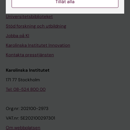
Tillåt alla
Kontakta och besök KI
Universitetsbiblioteket
Stöd forskning och utbildning
Jobba på KI
Karolinska Institutet Innovation
Kontakta presstjänsten
Karolinska Institutet
171 77 Stockholm
Tel: 08-524 800 00
Org.nr: 202100-2973
VAT.nr: SE202100297301
Om webbplatsen