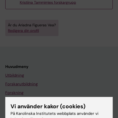
Kristiina Tammimies forskargrupp
Är du Ariadna Figueras Vea?
Redigera din profil
Huvudmeny
Utbildning
Forskarutbildning
Forskning
Om KI
Vi använder kakor (cookies)
På Karolinska Institutets webbplats använder vi