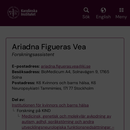
Skip
to
main
Sök
English
Meny
content
Ariadna Figueras Vea
Forskningsassistent
E-postadress:
ariadna.figueras.vea@ki.se
Besöksadress:
BioMedicum A4, Solnavägen 9, 17165
Solna
Postadress:
K6 Kvinnors och barns hälsa, K6
Neuropsykiatri Tammimies, 171 77 Stockholm
Del av:
Institutionen för kvinnors och barns hälsa
Forskning på KIND
Medicinsk, genetisk och molekylär avkodning av
autism, adhd, språkstörning och andra
utvecklingsneurologiska funktionsnedsättningar –