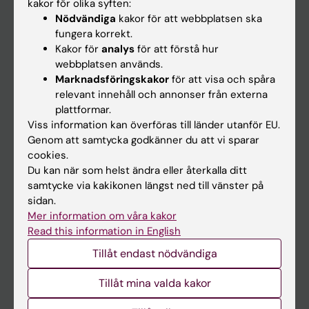
På gång
kakor för olika syften:
Nödvändiga
kakor för att webbplatsen ska
Nyheter
fungera korrekt.
Kalender
Kakor för
analys
för att förstå hur
webbplatsen används.
Marknadsföringskakor
för att visa och spåra
Student
relevant innehåll och annonser från externa
Ladok
plattformar.
Viss information kan överföras till länder utanför EU.
Canvas
Genom att samtycka godkänner du att vi sparar
Schema
cookies.
Du kan när som helst ändra eller återkalla ditt
Studentmejlen
samtycke via kakikonen längst ned till vänster på
Kurs- och programwebbar
sidan.
Mer information om våra kakor
Student på KI
Read this information in English
Tillåt endast nödvändiga
Medarbetare
Tillåt mina valda kakor
Medarbetarportalen