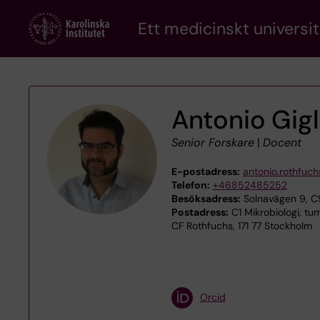
Skip
Ett medicinskt universit
to
main
content
Antonio Gigl
Senior Forskare
|
Docent
E-postadress:
antonio.rothfuch
Telefon:
+46852485252
Besöksadress:
Solnavägen 9, C9
Postadress:
C1 Mikrobiologi, tum
CF Rothfuchs, 171 77 Stockholm
Orcid