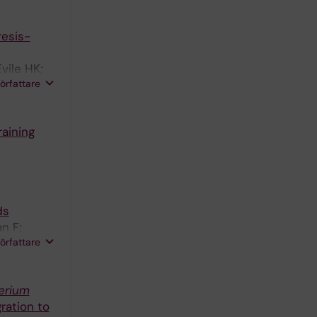
resis-
vile HK;
författare
raining
ds
n F;
författare
 CM
erium
ration to