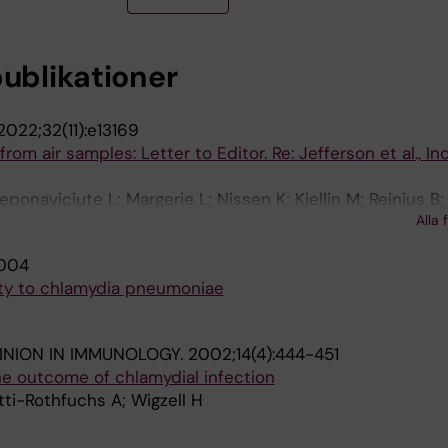
publikationer
2022;32(11):e13169
om air samples: Letter to Editor. Re: Jefferson et al., Ind
ponaviciute L; Margerie L; Nissen K; Kjellin M; Reinius B
Alla 
chs AG
004
ity to chlamydia pneumoniae
INION IN IMMUNOLOGY.
2002;14(4):444-451
the outcome of chlamydial infection
tti-Rothfuchs A; Wigzell H