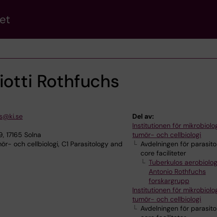
et
iotti Rothfuchs
s@ki.se
Del av:
Institutionen för mikrobiolog
, 17165 Solna
tumör- och cellbiologi
ör- och cellbiologi, C1 Parasitology and
Avdelningen för parasito
core faciliteter
Tuberkulos aerobiolog
Antonio Rothfuchs
forskargrupp
Institutionen för mikrobiolog
tumör- och cellbiologi
Avdelningen för parasito