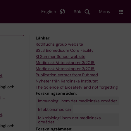
English
Sök
Meny
Länkar:
Rothfuchs group website
BSL3 Biomedicum Core Facility
KI Summer School website
Medicinsk Vetenskap nr 3/2018.
Medicinsk Vetenskap nr 3/2018.
Publication extract from Pubmed
i,
Nyheter från Karolinska Institutet
logi och
The Science of Biosafety and not forgetting
Forskningsområden:
i –
Immunologi inom det medicinska området
Infektionsmedicin
i,
Mikrobiologi inom det medicinska
området
logi och
Forskningsämnen: