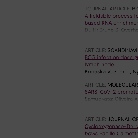
JOURNAL ARTICLE:
BI
A fieldable process f
based RNA enrichme
Du H; Bruno S; Overhol
de Sousa NR; Rothfuc
ARTICLE:
SCANDINAV
BCG infection dose gui
lymph node
Krmeska V; Shen L; N
ARTICLE:
MOLECULAR 
SARS-CoV-2 promotes 
Samudyata; Oliveira A
Steponaviciute L; Sch
ARTICLE:
JOURNAL O
Cyclooxygenase-Deriv
bovis
Bacille Calmette