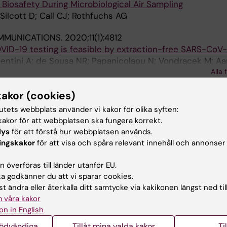
iosafety During Microbiological Air Sampling
Silcott D; Call CJ; Rothfuchs AG
MMUNICATIONS.
2020;11(1):4812
VID-19 testing is feasible by extraction-free SARS-CoV
Lentini A; de Sousa NR; Papanicolaou N; Vondracek M; Aa
Alla 
S; Rothfuchs AG; Albert J; Hoegberg B; Reinius B
kakor (cookies)
IS.
2020;120:101896
atic air sampler enabling tuberculosis detection in bioae
tutets webbplats använder vi kakor för olika syften:
om N; Shen L; Hakansson K; Vezozzo R; Udekwu KI; Croda
akor för att webbplatsen ska fungera korrekt.
Alla 
lys
för att förstå hur webbplatsen används.
ingskakor
för att visa och spåra relevant innehåll och annonser
OGENS.
2018;14(5):e1007008
ning lymph nodes predisposes for impaired immune resp
 överföras till länder utanför EU.
n mice with chronic intestinal nematode infection
 godkänner du att vi sparar cookies.
ran G; Yang Y; Li L; Chan S; Ribacke U; Rothfuchs AG; Co
t ändra eller återkalla ditt samtycke via kakikonen längst ned til
Alla 
 våra kakor
on in English
 REPORTS.
2017;7:43989
nödvändiga
Tillåt mina valda kakor
Ti