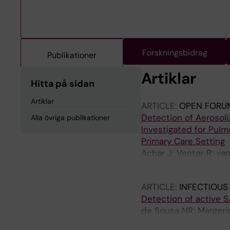
Forskningsbidrag
Publikationer
Artiklar
Hitta på sidan
Artiklar
ARTICLE:
OPEN FORUM
Detection of Aerosol
Alla övriga publikationer
Investigated for Pulm
Primary Care Setting
Achar J; Venter R; va
K; Seddon JA; Rothfu
ARTICLE:
INFECTIOUS
Detection of active 
de Sousa NR; Margerie
Udekwu KI; Rothfuch