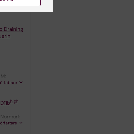
 Rethi B
o Draining
uerin
 M;
författare
high
D11b
s-Normark
författare