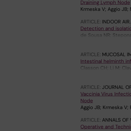
Draining Lymph Node
Krmeska V; Aggio JB;
ARTICLE:
INDOOR AIR
Detection and isolati
de Sousa NR; Steponavi
Udekwu KI; Rothfuch
ARTICLE:
MUCOSAL I
Intestinal helminth i
Classon CH; Li M; Clav
Boon L; Villablanca E
ARTICLE:
JOURNAL O
Vaccinia Virus Infecti
Node
Aggio JB; Krmeska V;
ARTICLE:
ANNALS OF
Operative and Technic