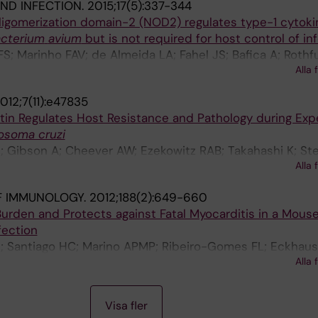
ND INFECTION.
2015;17(5):337-344
ligomerization domain-2 (NOD2) regulates type-1 cytoki
cterium
avium
but is not required for host control of in
FS; Marinho FAV; de Almeida LA; Fahel JS; Bafica A; Roth
Alla 
V; Oliveira SC
012;7(11):e47835
in Regulates Host Resistance and Pathology during Exp
osoma cruzi
; Gibson A; Cheever AW; Ezekowitz RAB; Takahashi K; Ste
Alla 
F IMMUNOLOGY.
2012;188(2):649-660
 Burden and Protects against Fatal Myocarditis in a Mous
fection
G; Santiago HC; Marino APMP; Ribeiro-Gomes FL; Eckhaus
Alla 
y PM
Visa fler