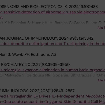
OSENSORS AND BIOELECTRONICS: X.
2024;19:100488
or sensitive detection of airborne viruses via electropho
nt
t KJ; Palacios S; Huang H-H; Barajas C; Gross B; Lee C; E
Alla 
hs AG; Del Vecchio D
IAN JOURNAL OF IMMUNOLOGY.
2024;99(3):e13342
des dendritic cell migration and T cell priming in the d
ylen S; Wowk PF; Rothfuchs AG
PSYCHIATRY.
2022;27(10):3939-3950
microglial synapse elimination in human brain organoi
O; Malwade S; de Sousa NR; Goparaju SK; Gracias J; Orha
Alla 
alling M; Sheridan SD; Perlis RH; Rothfuchs AG; Sellgren
F IMMUNOLOGY.
2022;208(11):2549-2557
ed Prostaglandin E
Drives IL-1-Independent
Mycobact
2
-Gue acute accent rin-Triggered Skin Dendritic Cell Mig