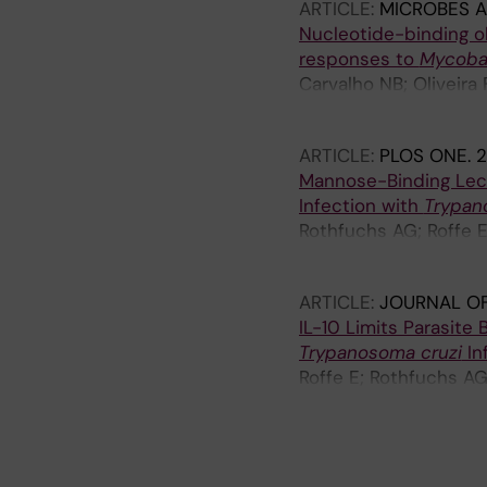
ARTICLE:
MICROBES A
Nucleotide-binding o
responses to
Mycoba
Carvalho NB; Oliveira 
Zamboni DS; Caliari M
ARTICLE:
PLOS ONE.
2
Mannose-Binding Lect
Infection with
Trypan
Rothfuchs AG; Roffe E
Sher A; Bafica A
ARTICLE:
JOURNAL O
IL-10 Limits Parasite
Trypanosoma cruzi
In
Roffe E; Rothfuchs A
Antonelli LRV; Murph
A
A
A
A
A
A
A
A
A
A
A
A
A
A
A
A
A
A
R
R
R
R
R
R
R
R
R
R
R
R
R
R
R
R
R
R