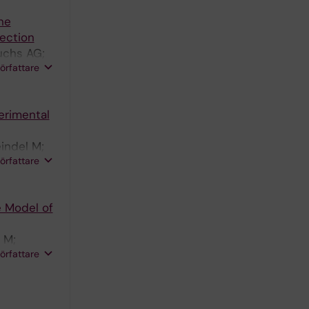
ne
fection
fuchs AG;
författare
erimental
indel M;
författare
e Model of
 M;
författare