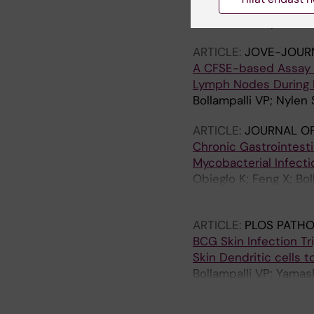
Immunogenicity is pre
Nasi A; Bollampalli V
ARTICLE:
JOVE-JOURN
A CFSE-based Assay to
Lymph Nodes During I
Bollampalli VP; Nylen
ARTICLE:
JOURNAL O
Chronic Gastrointest
Mycobacterial Infecti
Obieglo K; Feng X; Bo
Helmby H; Hewitson J
ARTICLE:
PLOS PATH
BCG Skin Infection T
Skin Dendritic cells 
Bollampalli VP; Yamas
B; Nylen S; Rothfuchs