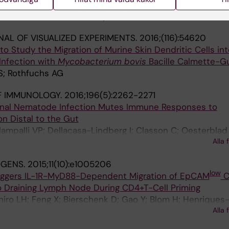
ferentially induced in sparse dendritic cell cultures
P; Sun M; Chen Y; Amu S; Nylen S; Eidsmo L; Rothfuchs AG;
AL OF VISUALIZED EXPERIMENTS.
2016;(116):54620
 Study the Migration of Murine Skin Dendritic Cells int
nfection with
Mycobacterium bovis
Bacille Calmette-G
 S; Rothfuchs AG
F IMMUNOLOGY.
2016;196(5):2262-2271
inal Nematode Infection Mutes Immune Responses to
on Distal to the Gut
llampalli VP; Dellacasa-Lindberg I; Classon C; Oesterblad
Alla 
P; Maizels RM; Rothfuchs AG; Nylen S
OGENS.
2015;11(10):e1005206
low
riggers IL-1R-MyD88-Dependent Migration of EpCAM
C
to Draining Lymph Node During CD4+T-Cell Priming
hiro LH; Feng X; Bierschenk D; Gao Y; Blom H; Henrique
Alla 
 AG