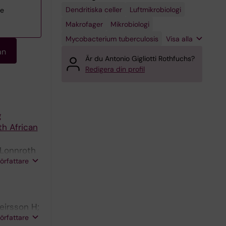
Dendritiska celler
Sjukdomsöverföring
Värd-
Luftmikrobiologi
re
patoginteraktioner
Makrofager
Mikrobiologi
Mycobacterium tuberculosis
Visa alla
an
Är du Antonio Gigliotti Rothfuchs?
Redigera din profil
g
th African
 Lonnroth
författare
eirsson H;
författare