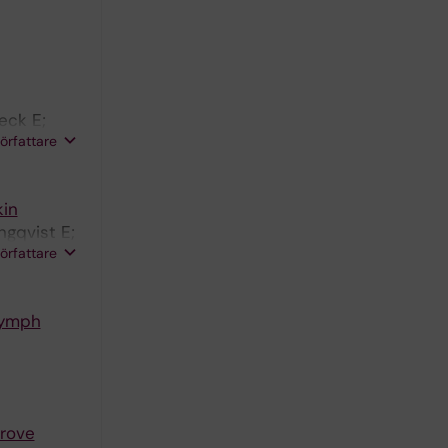
eck E;
författare
kin
ngqvist E;
författare
 Lymph
prove