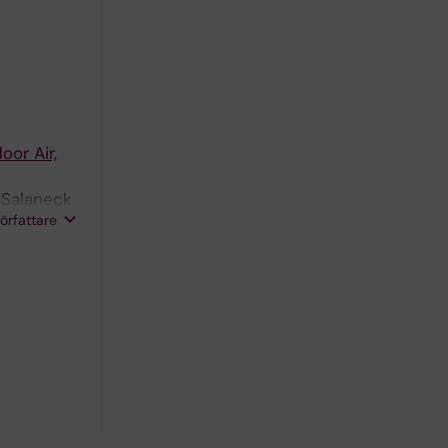
oor Air,
; Salaneck
författare