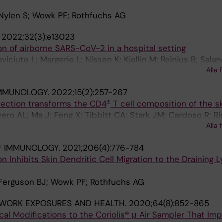
 Nylen S; Wowk PF; Rothfuchs AG
.
2022;32(3):e13023
on of airborne SARS-CoV-2 in a hospital setting
ciute L; Margerie L; Nissen K; Kjellin M; Reinius B; Salan
Alla 
s AG
MMUNOLOGY.
2022;15(2):257-267
+
nfection transforms the CD4
T cell composition of the s
ero AL; Ma J; Feng X; Tibbitt CA; Stark JM; Cardoso R; Ri
Alla 
J; Rothfuchs AG; Eidsmo L; Coquet JM; Nylen S
F IMMUNOLOGY.
2021;206(4):776-784
on Inhibits Skin Dendritic Cell Migration to the Draining
 Ferguson BJ; Wowk PF; Rothfuchs AG
 WORK EXPOSURES AND HEALTH.
2020;64(8):852-865
al Modifications to the Coriolis® μ Air Sampler That Im