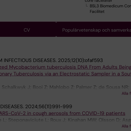
core faciliteter
BSL3 Biomedicum Co
Facilitet
CV
Populärvetenskap och samverk
 INFECTIOUS DISEASES.
2025;12(10):ofaf593
ized Mycobacterium tuberculosis DNA From Adults Bein
onary Tuberculosis via an Electrostatic Sampler in a Sou
n Schalkwyk J; Booi Z; Mahlobo Z; Palmer Z; de Sousa NR;
Alla 
chs AG; Theron G
 DISEASES.
2024;56(11):991-999
SARS-CoV-2 in cough aerosols from COVID-19 patients
 L; Steponaviciute L; Roux J; Kinahan MW; Olsson D; Asg
Alla 
s AG