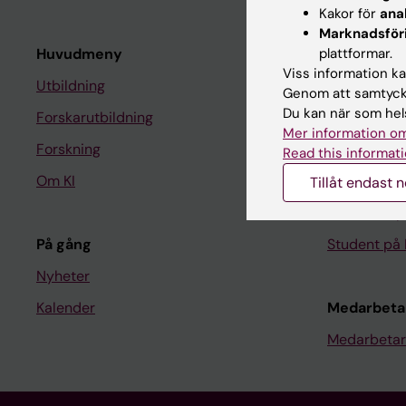
Kakor för
ana
Marknadsför
Huvudmeny
plattformar.
Student
Viss information kan
Utbildning
Ladok
Genom att samtycka
Du kan när som hels
Forskarutbildning
Canvas
Mer information om
Forskning
Schema
Read this informati
Om KI
Studentmej
Tillåt endast 
Kurs- och 
På gång
Student på 
Nyheter
Kalender
Medarbeta
Medarbetar