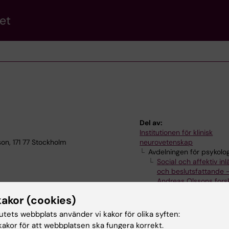
et
Del av:
Institutionen för klinisk
on, 171 77 Stockholm
neurovetenskap
Avdelningen för psykolog
Social och affektiv inl
och beslutsfattande 
Andreas Olssons fors
kakor (cookies)
tutets webbplats använder vi kakor för olika syften:
akor för att webbplatsen ska fungera korrekt.