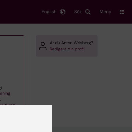
English
Sök
Meny
Är du Anton Wrisberg?
Redigera din profil
i
ärning
–
kargrupp