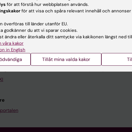
lys
för att förstå hur webbplatsen används.
ingskakor
för att visa och spåra relevant innehåll och annonser
Kontakta och besök KI
 överföras till länder utanför EU.
Universitetsbiblioteket
 godkänner du att vi sparar cookies.
t ändra eller återkalla ditt samtycke via kakikonen längst ned til
Stöd forskning och utbildning
 våra kakor
Jobba på KI
on in English
len
Karolinska Institutet Innovati
nödvändiga
Tillåt mina valda kakor
Ti
programwebbar
Kontakta presstjänsten
KI
re
portalen