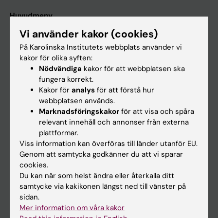
Huvudmeny
Utbildning
Vi använder kakor (cookies)
På Karolinska Institutets webbplats använder vi
Forskarutbildning
kakor för olika syften:
Forskning
Nödvändiga
kakor för att webbplatsen ska
fungera korrekt.
Om KI
Kakor för
analys
för att förstå hur
webbplatsen används.
Marknadsföringskakor
för att visa och spåra
På gång
relevant innehåll och annonser från externa
Nyheter
plattformar.
Viss information kan överföras till länder utanför EU.
Kalender
Genom att samtycka godkänner du att vi sparar
cookies.
Student
Du kan när som helst ändra eller återkalla ditt
Ladok
samtycke via kakikonen längst ned till vänster på
sidan.
Canvas
Mer information om våra kakor