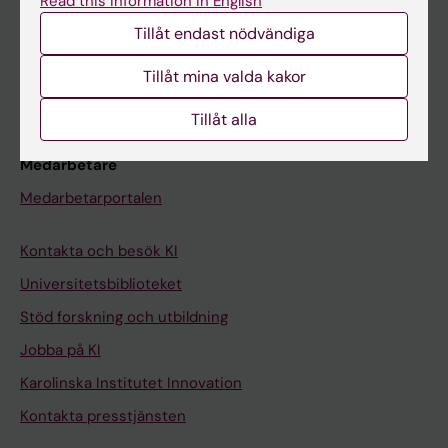
Schema
Read this information in English
Tillåt endast nödvändiga
Studentmejlen
Kurs- och programwebbar
Tillåt mina valda kakor
Student på KI
Tillåt alla
Medarbetare
Medarbetarportalen
Kontakta och besök KI
Universitetsbiblioteket
Stöd forskning och utbildning
Jobba på KI
Karolinska Institutet Innovation
Kontakta presstjänsten