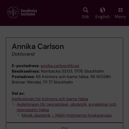
Skip
to
main
Sök
English
Meny
content
Annika Carlson
Doktorand
E-postadress:
annika.carlson@ki.se
Besöksadress:
Norrbacka S3:03, 17176 Stockholm
Postadress:
K6 Kvinnors och barns hälsa, K6 NOGRH
Brismar Wendel, 171 77 Stockholm
Del av:
Institutionen för kvinnors och barns hälsa
Avdelningen för neonatologi, obstetrik, gynekologi och
reproduktiv hälsa
Klinisk obstetrik – Malin Holzmanns forskargrupp