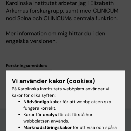
Karolinska Institutet arbetar jag i Elizabeth
Arkemas forskargrupp, samt med CLINICUM
nod Solna och CLINICUMs centrala funktion.
Mer information om mig hittar du i den
engelska versionen.
Forskningsområden:
Medicinsk biostatistik
Vi använder kakor (cookies)
Är du Annica Dominicus?
På Karolinska Institutets webbplats använder vi
Redigera din profil
kakor för olika syften:
Nödvändiga
kakor för att webbplatsen ska
fungera korrekt.
Kakor för
analys
för att förstå hur
webbplatsen används.
Marknadsföringskakor
för att visa och spåra
Huvudmeny