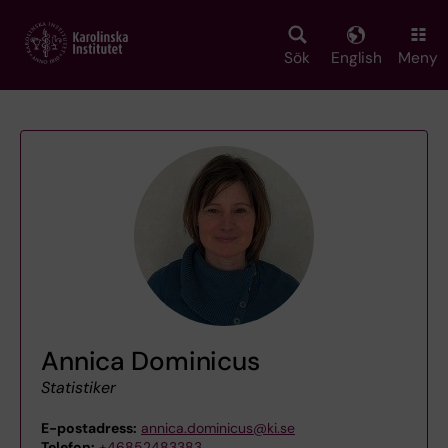
Skip
to
main
Sök
English
Meny
content
Annica Dominicus
Statistiker
E-postadress:
annica.dominicus@ki.se
Telefon:
+46852483383