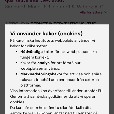
qualitative interview study
Simon ET; Monell E; Lindstedt K; Wiberg A-C;
Alla författare
Mantilla EF
ARTICLE:
INTERNET INTERVENTIONS-THE
APPLICATION OF INFORMATION TECHNOLOGY
Vi använder kakor (cookies)
IN MENTAL AND BEHAVIOURAL HEALTH.
På Karolinska Institutets webbplats använder vi
2022;30:100570
kakor för olika syften:
Internet-based cognitive behavior therapy for
Nödvändiga
kakor för att webbplatsen ska
eating disorders - Development and
fungera korrekt.
Kakor för
analys
för att förstå hur
feasibility evaluation
webbplatsen används.
Wiberg A-C; Ghaderi A; Danielsson HB;
Marknadsföringskakor
för att visa och spåra
Alla författare
Safarzadeh K; Parling T; Carlbring P; Jansson
relevant innehåll och annonser från externa
M; Welch E
plattformar.
Viss information kan överföras till länder utanför EU.
Genom att samtycka godkänner du att vi sparar
Forskningsområden:
cookies.
Neurovetenskaper
Du kan när som helst ändra eller återkalla ditt
samtycke via kakikonen längst ned till vänster på
Är du Anne-Charlotte Wiberg?