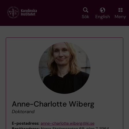
Skip
to
main
Sök
English
Meny
content
Anne-Charlotte Wiberg
Doktorand
E-postadress:
anne-charlotte.wiberg@ki.se
Besöksadress:
Norra Stationsgatan 69, plan 7, 11364