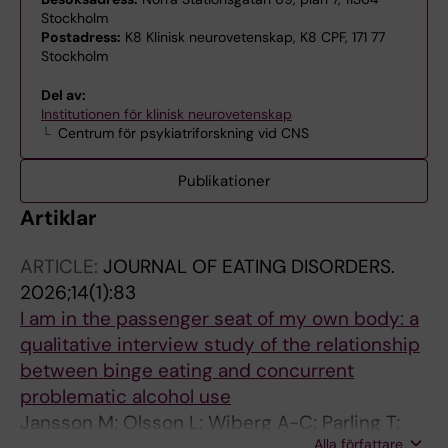
Stockholm
Postadress:
K8 Klinisk neurovetenskap, K8 CPF, 171 77
Stockholm
Del av:
Institutionen för klinisk neurovetenskap
Centrum för psykiatriforskning vid CNS
Publikationer
Artiklar
ARTICLE:
JOURNAL OF EATING DISORDERS.
2026;14(1):83
I am in the passenger seat of my own body: a
qualitative interview study of the relationship
between binge eating and concurrent
problematic alcohol use
Jansson M; Olsson L; Wiberg A-C; Parling T;
Alla författare