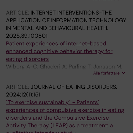
Ghaderi A; Ingesson-Hammarberg S
ARTICLE:
INTERNET INTERVENTIONS-THE
APPLICATION OF INFORMATION TECHNOLOGY
IN MENTAL AND BEHAVIOURAL HEALTH.
2025;39:100801
Patient experiences of internet-based
enhanced cognitive behavior therapy for
eating disorders
Wiberg A-C; Ghaderi A; Parling T; Jansson M;
Alla författare
Welch E
ARTICLE:
JOURNAL OF EATING DISORDERS.
2024;12(1):151
"To exercise sustainably" - Patients'
experiences of compulsive exercise in eating
disorders and the Compulsive Exercise
Activity Therapy (LEAP) as a treatment: a