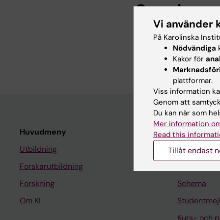
Om mig
Vi använder 
* 2022: PhD i medicin
På Karolinska Insti
* 2014: Masterexamen i
Nödvändiga
k
* 2011: Kandidatexamen
Kakor för
ana
Marknadsför
plattformar.
Viss information kan
Genom att samtycka
Du kan när som hels
Mer information om
Huvudmeny
Student
Read this informati
Utbildning
Ladok
Tillåt endast 
Forskarutbildning
Canvas
Forskning
Schema
Om KI
Studentmej
Kurs- och 