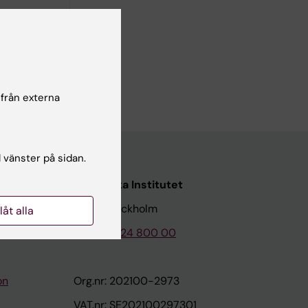
 från externa
l vänster på sidan.
Karolinska Institutet
171 77 Stockholm
llåt alla
Tel: 08-524 800 00
on
Org.nr: 202100-2973
VAT.nr: SE202100297301