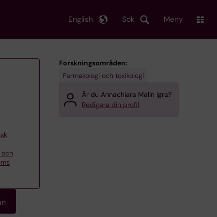
English
Sök
Meny
Forskningsområden:
Farmakologi och toxikologi
Är du Annachiara Malin Igra?
Redigera din profil
nsk
n och
öms
an