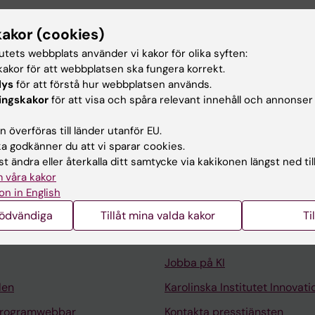
kakor (cookies)
sk vetenskap, Karolinska Institutet
tutets webbplats använder vi kakor för olika syften:
 toxikologi, Karolinska Institutet
akor för att webbplatsen ska fungera korrekt.
 i biomedicin, Karolinska Institutet
lys
för att förstå hur webbplatsen används.
ingskakor
för att visa och spåra relevant innehåll och annonser
 överföras till länder utanför EU.
 godkänner du att vi sparar cookies.
t ändra eller återkalla ditt samtycke via kakikonen längst ned til
 våra kakor
Kontakta och besök KI
on in English
Universitetsbiblioteket
nödvändiga
Tillåt mina valda kakor
Ti
Stöd forskning och utbildning
Jobba på KI
len
Karolinska Institutet Innovati
programwebbar
Kontakta presstjänsten