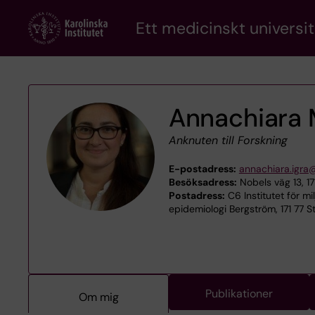
Skip
Ett medicinskt universit
to
main
content
Annachiara M
Anknuten till Forskning
E-postadress:
annachiara.igra@
Besöksadress:
Nobels väg 13, 1
Postadress:
C6 Institutet för mi
epidemiologi Bergström, 171 77 
Publikationer
Om mig