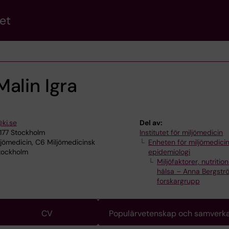
et
alin Igra
ki.se
Del av:
7177 Stockholm
Institutet för miljömedicin
ljömedicin, C6 Miljömedicinsk
Enheten för miljömedici
Stockholm
epidemiologi
Miljöfaktorer, nutritio
hälsa – Anna Bergstr
forskargrupp
CV
Populärvetenskap och samverk