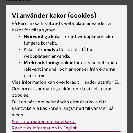
Utbildning
Vi använder kakor (cookies)
Forskarutbildning
På Karolinska Institutets webbplats använder vi
Forskning
kakor för olika syften:
Nödvändiga
kakor för att webbplatsen ska
Om KI
fungera korrekt.
Kakor för
analys
för att förstå hur
webbplatsen används.
På gång
Marknadsföringskakor
för att visa och spåra
Nyheter
relevant innehåll och annonser från externa
plattformar.
Kalender
Viss information kan överföras till länder utanför EU.
Genom att samtycka godkänner du att vi sparar
Student
cookies.
Du kan när som helst ändra eller återkalla ditt
Ladok
samtycke via kakikonen längst ned till vänster på
Canvas
sidan.
Mer information om våra kakor
Schema
Read this information in English
Studentmejlen