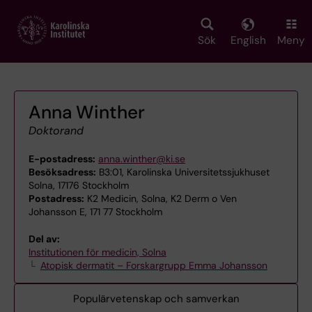
Skip
to
main
Sök
English
Meny
content
Anna Winther
Doktorand
E-postadress:
anna.winther@ki.se
Besöksadress:
B3:01, Karolinska Universitetssjukhuset
Solna, 17176 Stockholm
Postadress:
K2 Medicin, Solna, K2 Derm o Ven
Johansson E, 171 77 Stockholm
Del av:
Institutionen för medicin, Solna
Atopisk dermatit – Forskargrupp Emma Johansson
Populärvetenskap och samverkan