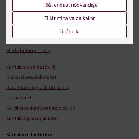
Tillåt endast nödvändiga
Kurs- och programwebbar
Tillåt mina valda kakor
Student på KI
Tillåt alla
Medarbetare
Medarbetarportalen
Kontakta och besök KI
Universitetsbiblioteket
Stöd forskning och utbildning
Jobba på KI
Karolinska Institutet Innovation
Kontakta presstjänsten
Karolinska Institutet