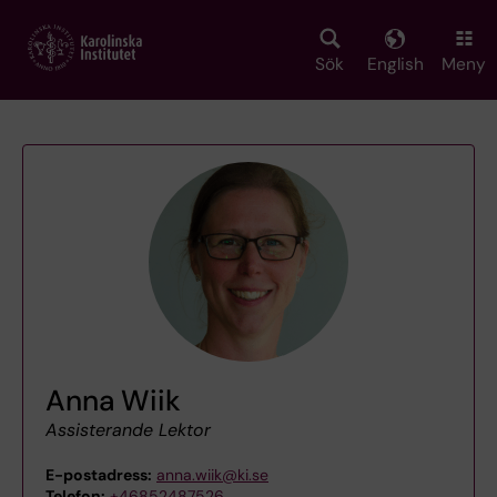
Skip
to
main
Sök
English
Meny
content
Anna Wiik
Assisterande Lektor
E-postadress:
anna.wiik@ki.se
Telefon:
+46852487526