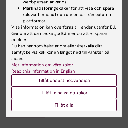
webbplatsen används.
möjlighet att studera om/hur
Marknadsföringskakor
för att visa och spåra
könshormoner påverkar olika organsystem
relevant innehåll och annonser från externa
plattformar.
och skillnader i sjuklighet hos
Viss information kan överföras till länder utanför EU.
män och kvinnor såsom metabola
Genom att samtycka godkänner du att vi sparar
förändringar, reglering av vaskulär
cookies.
funktion samt reglering av
Du kan när som helst ändra eller återkalla ditt
skelettmuskelmassa och fettvävnad.
samtycke via kakikonen längst ned till vänster på
sidan.
Mer information om våra kakor
Read this information in English
Länkar:
Tillåt endast nödvändiga
ki.se
Forskningsområden:
Tillåt mina valda kakor
Cell- och molekylärbiologi
Fysiologi och anatomi
Tillåt alla
Är du Anna Wiik?
Redigera din profil