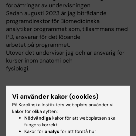
förbättringar av undervisningen.
Sedan augusti 2023 är jag biträdande
programdirektor för Biomedicinska
analytiker programmet som, tillsammans med
PD, ansvarar för det löpande
arbetet på programmet.
Utöver det undervisar jag och är ansvarig för
kurser inom anatomi och
fysiologi.
Forskningsbeskrivning
Vi använder kakor (cookies)
Jag är intresserad av hur könshormonerna
På Karolinska Institutets webbplats använder vi
påverkar olika vävnader. I ett
kakor för olika syften:
Nödvändiga
kakor för att webbplatsen ska
samarbetsprojekt följer vi transindivider i
fungera korrekt.
samband med
Kakor för
analys
för att förstå hur
könshormonbehandling under ett år vilket ger