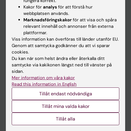
fungera korrekt.
Kakor för
analys
för att förstå hur
Student
webbplatsen används.
Ladok
Marknadsföringskakor
för att visa och spåra
relevant innehåll och annonser från externa
Canvas
plattformar.
Schema
Viss information kan överföras till länder utanför EU.
Genom att samtycka godkänner du att vi sparar
Studentmejlen
cookies.
Kurs- och programwebbar
Du kan när som helst ändra eller återkalla ditt
samtycke via kakikonen längst ned till vänster på
Student på KI
sidan.
Mer information om våra kakor
Read this information in English
Medarbetare
Tillåt endast nödvändiga
Medarbetarportalen
Tillåt mina valda kakor
Kontakta och besök KI
Tillåt alla
Universitetsbiblioteket
Stöd forskning och utbildning