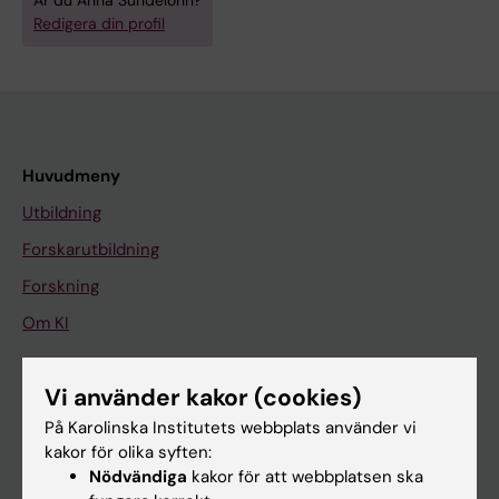
Är du Anna Sundelönn?
Redigera din profil
Huvudmeny
Utbildning
Forskarutbildning
Forskning
Om KI
Vi använder kakor (cookies)
På gång
På Karolinska Institutets webbplats använder vi
Nyheter
kakor för olika syften:
Kalender
Nödvändiga
kakor för att webbplatsen ska