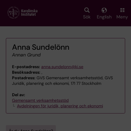
Skip
to
main
Sök
English
Meny
content
Anna Sundelönn
Annan Grund
E-postadress:
anna.sundelonn@ki.se
Besöksadress:
,
Postadress:
GVS Gemensamt verksamhetsstöd, GVS
Juridik, planering och ekonomi, 171 77 Stockholm
Del av:
Gemensamt verksamhetsstöd
Avdelningen för juridik, planering och ekonomi