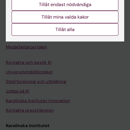
Tillåt endast nödvändiga
Kurs- och programwebbar
Tillåt mina valda kakor
Student på KI
Tillåt alla
Medarbetare
Medarbetarportalen
Kontakta och besök KI
Universitetsbiblioteket
Stöd forskning och utbildning
Jobba på KI
Karolinska Institutet Innovation
Kontakta presstjänsten
Karolinska Institutet