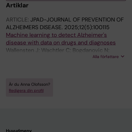
Artiklar
ARTICLE:
JPAD-JOURNAL OF PREVENTION OF
ALZHEIMERS DISEASE.
2025;12(5):100115
Machine learning to detect Alzheimer's
disease with data on drugs and diagnoses
Wallensten J; Wachtler C; Bogdanovic N;
Alla författare
Olofsson A; Kivipelto M; Jonsson L; Petrovic P;
Carlsson AC
Är du Anna Olofsson?
Redigera din profil
Huvudmeny