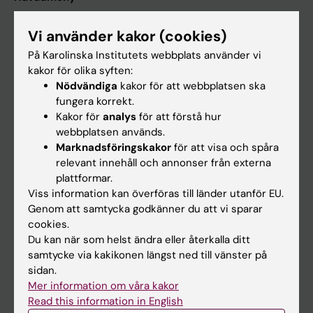
Utbildning
Vi använder kakor (cookies)
Forskarutbildning
På Karolinska Institutets webbplats använder vi
Forskning
kakor för olika syften:
Nödvändiga
kakor för att webbplatsen ska
Om KI
fungera korrekt.
Kakor för
analys
för att förstå hur
webbplatsen används.
På gång
Marknadsföringskakor
för att visa och spåra
Nyheter
relevant innehåll och annonser från externa
plattformar.
Kalender
Viss information kan överföras till länder utanför EU.
Genom att samtycka godkänner du att vi sparar
Student
cookies.
Du kan när som helst ändra eller återkalla ditt
Ladok
samtycke via kakikonen längst ned till vänster på
Canvas
sidan.
Mer information om våra kakor
Schema
Read this information in English
Studentmejlen