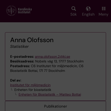
Skip
to
main
Sök
English
Meny
content
Anna Olofsson
Statistiker
E-postadress:
anna.olofsson.2@ki.se
Besöksadress:
Nobels väg 13, 17177 Stockholm
Postadress:
C6 Institutet för miljömedicin, C6
Biostatistik Bottai, 171 77 Stockholm
Del av:
Institutet för miljömedicin
Enheten för biostatistik
Enheten för Biostatistik – Matteo Bottai
Publikationer