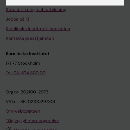
Universitetsbiblioteket
Stöd forskning och utbildning
Jobba på KI
Karolinska Institutet Innovation
Kontakta presstjänsten
Karolinska Institutet
171 77 Stockholm
Tel: 08-524 800 00
Org.nr: 202100-2973
VAT.nr: SE202100297301
Om webbplatsen
Tillgänglighetsredogörelse