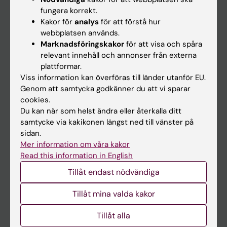
Kalender
fungera korrekt.
Kakor för
analys
för att förstå hur
webbplatsen används.
Student
Marknadsföringskakor
för att visa och spåra
Ladok
relevant innehåll och annonser från externa
plattformar.
Canvas
Viss information kan överföras till länder utanför EU.
Schema
Genom att samtycka godkänner du att vi sparar
cookies.
Studentmejlen
Du kan när som helst ändra eller återkalla ditt
Kurs- och programwebbar
samtycke via kakikonen längst ned till vänster på
sidan.
Student på KI
Mer information om våra kakor
Read this information in English
Medarbetare
Tillåt endast nödvändiga
Medarbetarportalen
Tillåt mina valda kakor
Kontakta och besök KI
Tillåt alla