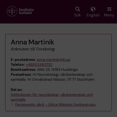
Skip
to
main
Sök
English
Meny
content
Anna Martinik
Anknuten till Forskning
E-postadress:
anna.martinik@ki.se
Telefon:
+46852483732
Besöksadress:
ANA 23, 14183 Huddinge
Postadress:
H1 Neurobiologi, vårdvetenskap och
samhälle, H1 Omvårdnad Nilsson, 171 77 Stockholm
Del av:
Institutionen för neurobiologi, vårdvetenskap och
samhälle
Perioperativ vård – Ulrica Nilssons forskargrupp