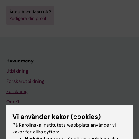
Är du Anna Martinik?
Redigera din profil
Huvudmeny
Utbildning
Forskarutbildning
Forskning
Om KI
Vi använder kakor (cookies)
På gång
På Karolinska Institutets webbplats använder vi
kakor för olika syften:
Nyheter
Nödvändiga
kakor för att webbplatsen ska