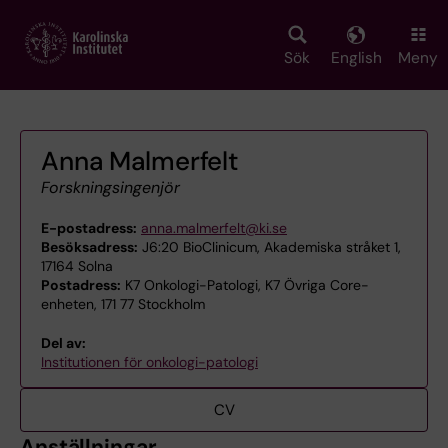
Skip
to
main
Sök
English
Meny
content
Anna Malmerfelt
Forskningsingenjör
E-postadress:
anna.malmerfelt@ki.se
Besöksadress:
J6:20 BioClinicum, Akademiska stråket 1,
17164 Solna
Postadress:
K7 Onkologi-Patologi, K7 Övriga Core-
enheten, 171 77 Stockholm
Del av:
Institutionen för onkologi-patologi
CV
Anställningar