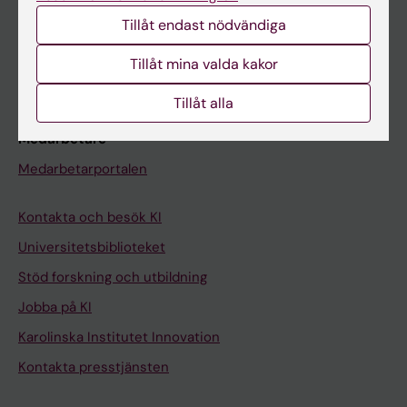
Studentmejlen
Tillåt endast nödvändiga
Kurs- och programwebbar
Tillåt mina valda kakor
Student på KI
Tillåt alla
Medarbetare
Medarbetarportalen
Kontakta och besök KI
Universitetsbiblioteket
Stöd forskning och utbildning
Jobba på KI
Karolinska Institutet Innovation
Kontakta presstjänsten