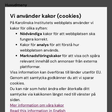
Huvudmeny
Utbildning
Vi använder kakor (cookies)
Forskarutbildning
På Karolinska Institutets webbplats använder vi
kakor för olika syften:
Forskning
Nödvändiga
kakor för att webbplatsen ska
Om KI
fungera korrekt.
Kakor för
analys
för att förstå hur
webbplatsen används.
På gång
Marknadsföringskakor
för att visa och spåra
relevant innehåll och annonser från externa
Nyheter
plattformar.
Kalender
Viss information kan överföras till länder utanför EU.
Genom att samtycka godkänner du att vi sparar
cookies.
Student
Du kan när som helst ändra eller återkalla ditt
Ladok
samtycke via kakikonen längst ned till vänster på
sidan.
Canvas
Mer information om våra kakor
Schema
Read this information in English