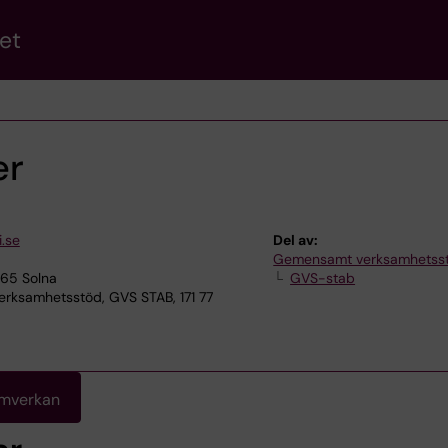
et
er
.se
Del av:
Gemensamt verksamhetss
165 Solna
GVS-stab
ksamhetsstöd, GVS STAB, 171 77
amverkan