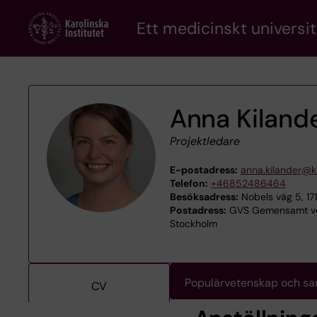
Skip
Ett medicinskt universit
to
main
content
Anna Kiland
Projektledare
E-postadress:
anna.kilander@ki
Telefon:
+46852486464
Besöksadress:
Nobels väg 5, 17
Postadress:
GVS Gemensamt ver
Stockholm
Populärvetenskap och s
CV