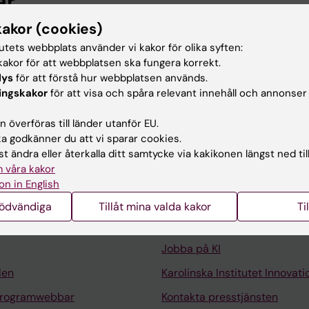
ar
kakor (cookies)
emensamt verksamhetsstöd, Karolinska Institutet, 2025-
tutets webbplats använder vi kakor för olika syften:
klare, Gemensamt verksamhetsstöd, Karolinska Institu
akor för att webbplatsen ska fungera korrekt.
lys
för att förstå hur webbplatsen används.
ingskakor
för att visa och spåra relevant innehåll och annonser
 överföras till länder utanför EU.
 godkänner du att vi sparar cookies.
t ändra eller återkalla ditt samtycke via kakikonen längst ned til
 våra kakor
Kontakta och besök KI
on in English
Universitetsbiblioteket
nödvändiga
Tillåt mina valda kakor
Ti
Stöd forskning och utbildning
Jobba på KI
len
Karolinska Institutet Innovati
programwebbar
Kontakta presstjänsten