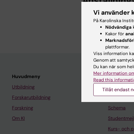
Anställning
Vi använder 
Projektledare, G
På Karolinska Insti
Verksamhetsutvec
Nödvändiga
k
2025
Kakor för
ana
Marknadsför
plattformar.
Viss information kan
Genom att samtycka
Du kan när som hels
Mer information om
Huvudmeny
Student
Read this informati
Utbildning
Ladok
Tillåt endast 
Forskarutbildning
Canvas
Forskning
Schema
Om KI
Studentmej
Kurs- och 