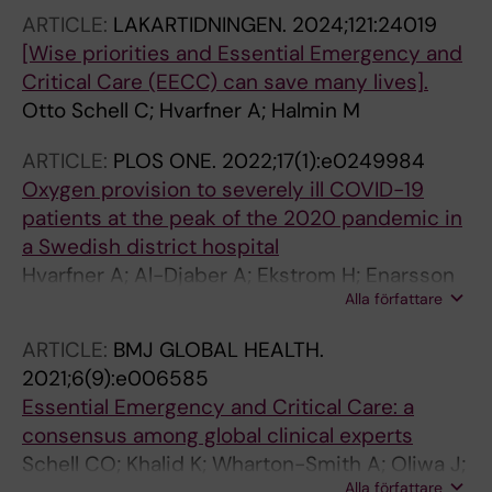
Smith A; Kwizera A; Belachew FK; Mengistu DD;
ARTICLE:
LAKARTIDNINGEN.
2024;121:24019
Firissa YB; Gemechu TB; Dausab G; Kauta U;
[Wise priorities and Essential Emergency and
Sikuvi K; Kechiche N; Ki KB; Mukenga M;
Critical Care (EECC) can save many lives].
Munlemvo D; Bittaye M; Jagne A; Omar MA;
Otto Schell C; Hvarfner A; Halmin M
Daoud HA; Faisal M; Elfiky M; Seleke M; Fadalla
T; Koko A; Bedada A; Outsouta GN; Elombila M;
ARTICLE:
PLOS ONE.
2022;17(1):e0249984
El Adib AR; Essafti M; Lopes D; Morais A;
Oxygen provision to severely ill COVID-19
Ndarukwa P; Handireketi N; Bulamba F; Mrara
patients at the peak of the 2020 pandemic in
B; Kluyts H-L; Kinnes M; Bedwell GJ; Duvenage
a Swedish district hospital
H; Arendse G; Hannon L; Myer L; Hardy A;
Hvarfner A; Al-Djaber A; Ekstrom H; Enarsson
Schell CO; Pearse RM; Biccard BM; African
Alla författare
M; Castegren M; Baker T; Schell CO
CIOSACI
ARTICLE:
BMJ GLOBAL HEALTH.
2021;6(9):e006585
Essential Emergency and Critical Care: a
consensus among global clinical experts
Schell CO; Khalid K; Wharton-Smith A; Oliwa J;
Alla författare