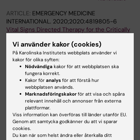
Sawe HR; Roy N; Sanga A; Marshall JC; Rylance
J; Hanson C; Kayambankadzanja RK; Wallis LA;
ARTICLE:
EMERGENCY MEDICINE
Jirwe M; Baker T
INTERNATIONAL.
2020;2020:4819805-6
Vital Signs Directed Therapy for the Critically
Ill: Improved Adherence to the Treatment
Vi använder kakor (cookies)
Protocol Two Years after Implementation in an
På Karolinska Institutets webbplats använder vi
Intensive Care Unit in Tanzania
kakor för olika syften:
Hvarfner A; Blixt J; Schell CO; Castegren M;
Nödvändiga
kakor för att webbplatsen ska
Alla författare
Lugazia ER; Mulungu M; Litorp H; Baker T
fungera korrekt.
Kakor för
analys
för att förstå hur
ARTICLE:
CRITICAL CARE.
2018;22(1):284
webbplatsen används.
The global need for essential emergency and
Marknadsföringskakor
för att visa och spåra
critical care
relevant innehåll och annonser från externa
Schell CO; Warnberg MG; Hvarfner A; Hoog A;
plattformar.
Viss information kan överföras till länder utanför EU.
Alla författare
Baker U; Castegren M; Baker T
Genom att samtycka godkänner du att vi sparar
cookies.
Alla övriga publikationer
Du kan när som helst ändra eller återkalla ditt