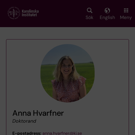
Skip
to
main
Sök
English
Meny
content
Anna Hvarfner
Doktorand
E-postadress:
anna.hvarfner@ki.se