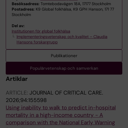
Besöksadress:
Tomtebodavägen 18A, 17177 Stockholm
Postadress:
K9 Global folkhälsa, K9 GPH Hanson, 171 77
Stockholm
Del av:
Institutionen för global folkhälsa
Implementeringsvetenskap och kvalitet – Claudia
Hansons forskargrupp
Publikationer
Populärvetenskap och samverkan
Artiklar
ARTICLE:
JOURNAL OF CRITICAL CARE.
2026;94:155598
Using inability to walk to predict in-hospital
mortality in a high-income country - A
comparison with the National Early Warning