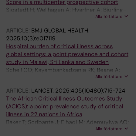
Score in a multicenter prospective cohort
Sjostedt H; Wellhagen A; Hvarfner A; Bjurling-
Alla författare
Sjoberg P; Hintze C; Warnberg MG; Castegren
M; Baker T; Kurland L; Lipcsey M; Schell CO
ARTICLE:
BMJ GLOBAL HEALTH.
2025;10(3):e017119
Hospital burden of critical illness across
global settings: a point prevalence and cohort
study in Malawi, Sri Lanka and Sweden
Schell CO; Kayambankadzanja RK; Beane A;
Alla författare
Wellhagen A; Kodippily C; Hvarfner A; Banda G;
Jegathesan N; Hintze C; Wijesiriwardana W;
ARTICLE:
LANCET.
2025;405(10480):715-724
Warnberg MG; Sujeewa JA; Kachingwe M;
The African Critical Illness Outcomes Study
Bjurling-Sjoberg P; Mbingwani I; Kalibwe
(ACIOS): a point prevalence study of critical
Mkandawire A; Sjoestedt H; Kumwenda-
illness in 22 nations in Africa
Mwafulirwa W; Rajendra S; Dzinjalamala OK;
Baker T; Scribante J; Elhadi M; Ademuyiwa AO;
Lundborg CS; Mndolo KS; Lipcsey M; Haniffa R;
Alla författare
Osinaike B; Owoo C; Sottie D; Khalid K; Hewitt-
Kurland L; Castegren M; Baker T