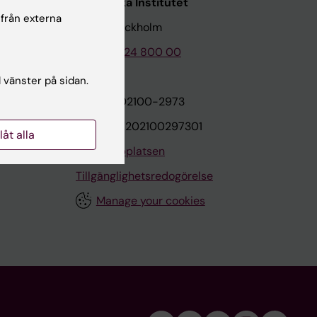
Karolinska Institutet
 från externa
171 77 Stockholm
Tel: 08-524 800 00
l vänster på sidan.
on
Org.nr: 202100-2973
VAT.nr: SE202100297301
llåt alla
Om webbplatsen
Tillgänglighetsredogörelse
Manage your cookies