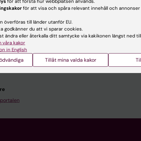
Kontakta och besök KI
lys
för att förstå hur webbplatsen används.
ingskakor
för att visa och spåra relevant innehåll och annonser
Universitetsbiblioteket
 överföras till länder utanför EU.
Stöd forskning och utbildning
 godkänner du att vi sparar cookies.
Jobba på KI
t ändra eller återkalla ditt samtycke via kakikonen längst ned til
 våra kakor
len
Karolinska Institutet Innovati
on in English
programwebbar
Kontakta presstjänsten
nödvändiga
Tillåt mina valda kakor
Ti
KI
re
portalen