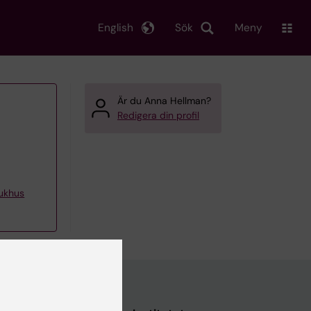
English
Sök
Meny
Är du Anna Hellman?
Redigera din profil
jukhus