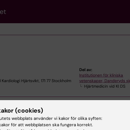
et
Del av:
Institutionen för kliniska
Kardiologi Hjärtsvikt, 171 77 Stockholm
vetenskaper, Danderyds s
Hjärtmedicin vid KI DS
kakor (cookies)
tutets webbplats använder vi kakor för olika syften:
akor för att webbplatsen ska fungera korrekt.