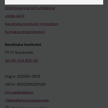
Universitetsbiblioteket
Stöd forskning och utbildning
Jobba på KI
Karolinska Institutet Innovation
Kontakta presstjänsten
Karolinska Institutet
171 77 Stockholm
Tel: 08-524 800 00
Org.nr: 202100-2973
VAT.nr: SE202100297301
Om webbplatsen
Tillgänglighetsredogörelse