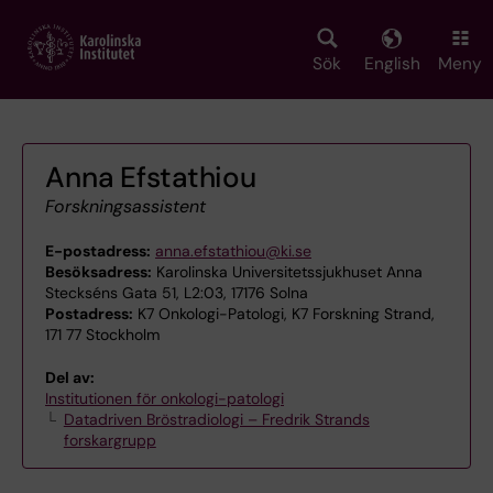
Skip
to
main
Sök
English
Meny
content
Anna Efstathiou
Forskningsassistent
E-postadress:
anna.efstathiou@ki.se
Besöksadress:
Karolinska Universitetssjukhuset Anna
Steckséns Gata 51, L2:03, 17176 Solna
Postadress:
K7 Onkologi-Patologi, K7 Forskning Strand,
171 77 Stockholm
Del av:
Institutionen för onkologi-patologi
Datadriven Bröstradiologi – Fredrik Strands
forskargrupp