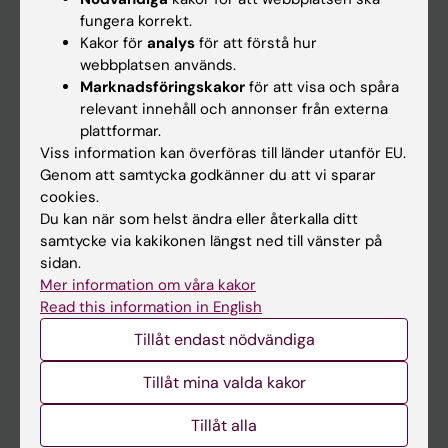
Kalender
fungera korrekt.
Kakor för
analys
för att förstå hur
webbplatsen används.
Student
Marknadsföringskakor
för att visa och spåra
Ladok
relevant innehåll och annonser från externa
plattformar.
Canvas
Viss information kan överföras till länder utanför EU.
Schema
Genom att samtycka godkänner du att vi sparar
cookies.
Studentmejlen
Du kan när som helst ändra eller återkalla ditt
Kurs- och programwebbar
samtycke via kakikonen längst ned till vänster på
sidan.
Student på KI
Mer information om våra kakor
Read this information in English
Medarbetare
Tillåt endast nödvändiga
Medarbetarportalen
Tillåt mina valda kakor
Kontakta och besök KI
Tillåt alla