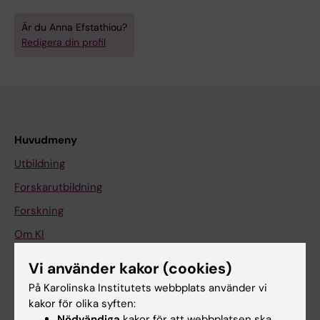
Är du Anna Efstathiou?
Redigera din profil
Huvudmeny
Utbildning
Forskarutbildning
Forskning
Om KI
Vi använder kakor (cookies)
På gång
På Karolinska Institutets webbplats använder vi
kakor för olika syften:
Nyheter
Nödvändiga
kakor för att webbplatsen ska