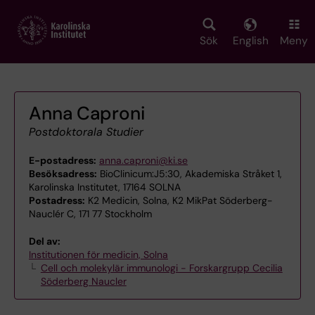
Skip
to
main
Sök
English
Meny
content
Anna Caproni
Postdoktorala Studier
E-postadress:
anna.caproni@ki.se
Besöksadress:
BioClinicum:J5:30, Akademiska Stråket 1,
Karolinska Institutet, 17164 SOLNA
Postadress:
K2 Medicin, Solna, K2 MikPat Söderberg-
Nauclér C, 171 77 Stockholm
Del av:
Institutionen för medicin, Solna
Cell och molekylär immunologi - Forskargrupp Cecilia
Söderberg Naucler