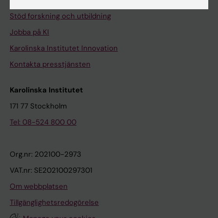
Universitetsbiblioteket
Stöd forskning och utbildning
Jobba på KI
Karolinska Institutet Innovation
Kontakta presstjänsten
Karolinska Institutet
171 77 Stockholm
Tel: 08-524 800 00
Org.nr: 202100-2973
VAT.nr: SE202100297301
Om webbplatsen
Tillgänglighetsredogörelse