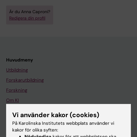
Är du Anna Caproni?
Redigera din profil
Huvudmeny
Utbildning
Forskarutbildning
Forskning
Om KI
Vi använder kakor (cookies)
På gång
På Karolinska Institutets webbplats använder vi
kakor för olika syften:
Nyheter
Nödvändiga
kakor för att webbplatsen ska