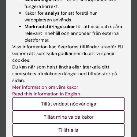
Kalender
fungera korrekt.
Kakor för
analys
för att förstå hur
webbplatsen används.
Student
Marknadsföringskakor
för att visa och spåra
Ladok
relevant innehåll och annonser från externa
plattformar.
Canvas
Viss information kan överföras till länder utanför EU.
Schema
Genom att samtycka godkänner du att vi sparar
cookies.
Studentmejlen
Du kan när som helst ändra eller återkalla ditt
Kurs- och programwebbar
samtycke via kakikonen längst ned till vänster på
sidan.
Student på KI
Mer information om våra kakor
Read this information in English
Medarbetare
Tillåt endast nödvändiga
Medarbetarportalen
Tillåt mina valda kakor
Kontakta och besök KI
Tillåt alla