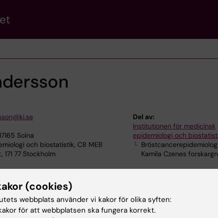
et
ndersson
sson@ki.se
Del av:
Institutionen för medicinsk
17165 Solna
epidemiologi och biostatist
miologi och biostatistik, C8 MEB
Bröstcancerepidemiolog
 171 77 Stockholm
Kamila Czenes forskarg
kakor (cookies)
tutets webbplats använder vi kakor för olika syften:
akor för att webbplatsen ska fungera korrekt.