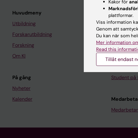
Kakor för
ana
Marknadsför
Huvudmeny
Student
plattformar.
Viss information kan
Utbildning
Ladok
Genom att samtycka
Forskarutbildning
Canvas
Du kan när som hels
Mer information om
Forskning
Schema
Read this informati
Om KI
Studentmej
Tillåt endast 
Kurs- och 
På gång
Student på 
Nyheter
Kalender
Medarbeta
Medarbetar