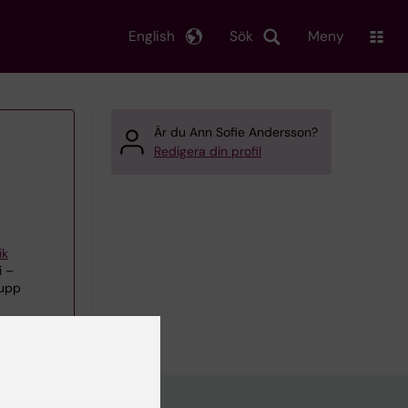
English
Sök
Meny
Är du Ann Sofie Andersson?
Redigera din profil
ik
i –
rupp