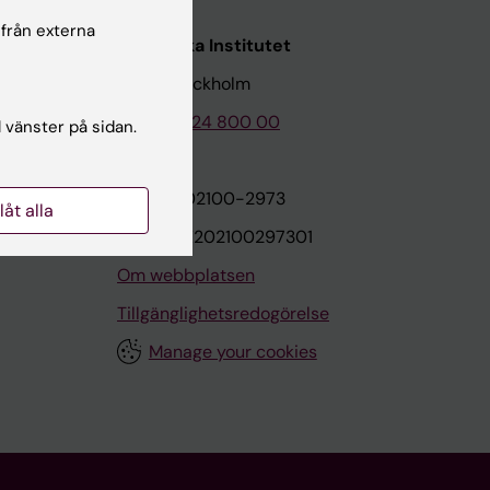
 från externa
Karolinska Institutet
171 77 Stockholm
Tel: 08-524 800 00
l vänster på sidan.
on
Org.nr: 202100-2973
llåt alla
VAT.nr: SE202100297301
Om webbplatsen
Tillgänglighetsredogörelse
Manage your cookies