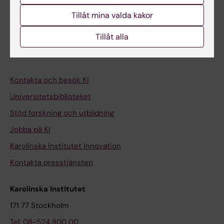
Student på KI
Tillåt mina valda kakor
Tillåt alla
Medarbetare
Medarbetarportalen
Kontakta och besök KI
Universitetsbiblioteket
Stöd forskning och utbildning
Jobba på KI
Karolinska Institutet Innovation
Kontakta presstjänsten
Karolinska Institutet
171 77 Stockholm
Tel: 08-524 800 00