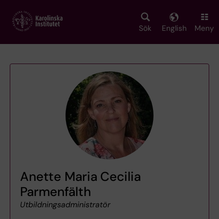
Skip
to
main
Sök
English
Meny
content
Anette Maria Cecilia
Parmenfälth
Utbildningsadministratör