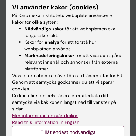
Forskarutbildning
Vi använder kakor (cookies)
Forskning
På Karolinska Institutets webbplats använder vi
Om KI
kakor för olika syften:
Nödvändiga
kakor för att webbplatsen ska
fungera korrekt.
På gång
Kakor för
analys
för att förstå hur
webbplatsen används.
Nyheter
Marknadsföringskakor
för att visa och spåra
Kalender
relevant innehåll och annonser från externa
plattformar.
Viss information kan överföras till länder utanför EU.
Student
Genom att samtycka godkänner du att vi sparar
Ladok
cookies.
Du kan när som helst ändra eller återkalla ditt
Canvas
samtycke via kakikonen längst ned till vänster på
Schema
sidan.
Mer information om våra kakor
Studentmejlen
Read this information in English
Kurs- och programwebbar
Tillåt endast nödvändiga