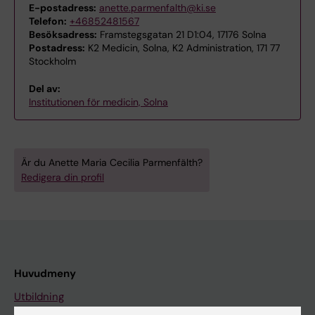
E-postadress:
anette.parmenfalth@ki.se
Telefon:
+46852481567
Besöksadress:
Framstegsgatan 21 D1:04, 17176 Solna
Postadress:
K2 Medicin, Solna, K2 Administration, 171 77
Stockholm
Del av:
Institutionen för medicin, Solna
Är du Anette Maria Cecilia Parmenfälth?
Redigera din profil
Huvudmeny
Utbildning